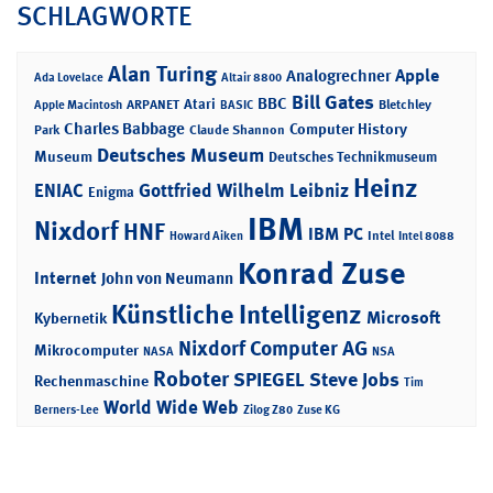
SCHLAGWORTE
Alan Turing
Apple
Analogrechner
Ada Lovelace
Altair 8800
Bill Gates
BBC
Atari
ARPANET
Bletchley
Apple Macintosh
BASIC
Charles Babbage
Computer History
Park
Claude Shannon
Deutsches Museum
Museum
Deutsches Technikmuseum
Heinz
ENIAC
Gottfried Wilhelm Leibniz
Enigma
IBM
Nixdorf
HNF
IBM PC
Intel
Howard Aiken
Intel 8088
Konrad Zuse
Internet
John von Neumann
Künstliche Intelligenz
Microsoft
Kybernetik
Nixdorf Computer AG
Mikrocomputer
NASA
NSA
Roboter
SPIEGEL
Steve Jobs
Rechenmaschine
Tim
World Wide Web
Berners-Lee
Zilog Z80
Zuse KG