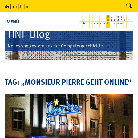
de
|
en
|
fr
|
nl
MENÜ
HNF-Blog
Neues von gestern aus der Computergeschichte
TAG: „MONSIEUR PIERRE GEHT ONLINE“