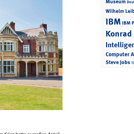
Museum
Deu
Wilhelm Lei
IBM
IBM 
Konrad
Intellige
Computer 
Steve Jobs
T