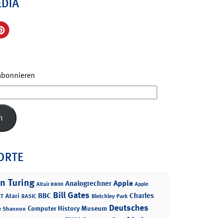
EDIA
 abonnieren
n
ORTE
n Turing
Apple
Analogrechner
Altair 8800
Apple
Bill Gates
BBC
Charles
Atari
T
Bletchley Park
BASIC
Deutsches
Computer History Museum
e Shannon