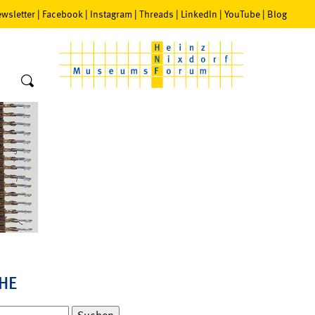
wsletter
|
Facebook
|
Instagram
|
Threads
|
LinkedIn
|
YouTube
|
Blog
HE