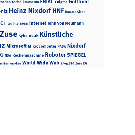
ENIAC
Gottfried
tsches Technikmuseum
Enigma
Heinz Nixdorf
HNF
bniz
Howard Aiken
PC
Internet
John von Neumann
Intel
Intel 8088
 Zuse
Künstliche
Kybernetik
nz
Nixdorf
Microsoft
Mikrocomputer
NASA
Roboter
AG
SPIEGEL
Rechenmaschine
NSA
World Wide Web
im Berners-Lee
Zilog Z80
Zuse KG