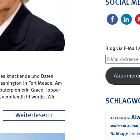
SOCIAL M
Blog via E-Mail
E-
Mail-
Adresse
Abonniere
Codes knackende und Daten
ashington in Fort Meade. Am
puterpionierin Grace Hopper
 veröffentlicht wurde. Wir
SCHLAGW
Weiterlesen
Ala
Ada Lovelace
ARPANE
Macintosh
Babbage
Claud