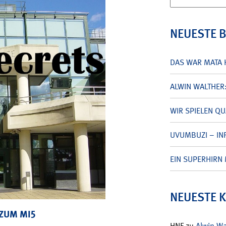
nach:
NEUESTE 
DAS WAR MATA 
ALWIN WALTHER
WIR SPIELEN Q
UVUMBUZI – INF
EIN SUPERHIRN 
NEUESTE 
 ZUM MI5
HNF
zu
Alwin W