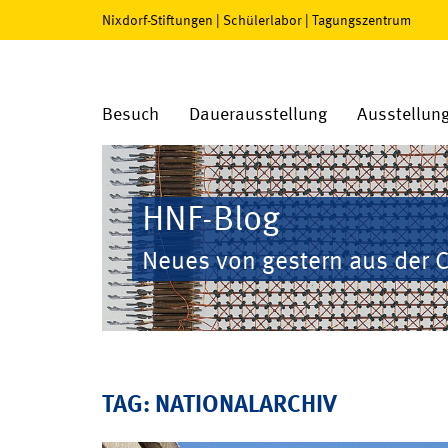
Nixdorf-Stiftungen
|
Schülerlabor
|
Tagungszentrum
Besuch
Dauerausstellung
Ausstellun
HNF-Blog
Neues von gestern aus der 
TAG: NATIONALARCHIV