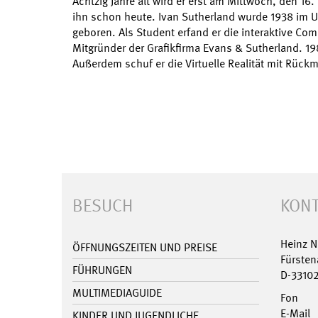
Achtzig Jahre alt wird er erst am Mittwoch, den 16
ihn schon heute. Ivan Sutherland wurde 1938 im 
geboren. Als Student erfand er die interaktive Com
Mitgründer der Grafikfirma Evans & Sutherland. 19
Außerdem schuf er die Virtuelle Realität mit Rüc
BESUCH
KONT
Heinz 
ÖFFNUNGSZEITEN UND PREISE
Fürsten
FÜHRUNGEN
D-3310
MULTIMEDIAGUIDE
Fon
E-Mail
KINDER UND JUGENDLICHE