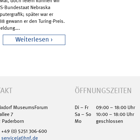
. Mai, doch feiern können wir
US-Bundestaat Nebraska
putergrafik; später war er
88 gewann er den Turing-Preis.
kmeldung….
Weiterlesen
AKT
ÖFFNUNGSZEITEN
Nixdorf MuseumsForum
Di – Fr
09:00 – 18:00 Uhr
allee 7
Sa – So
10:00 – 18:00 Uhr
2 Paderborn
Mo
geschlossen
+49 (0) 5251 306-600
service(at)hnf.de