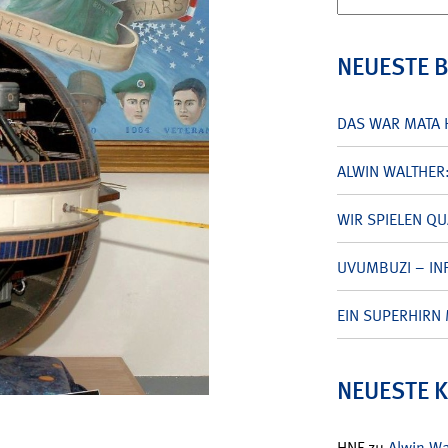
nach:
NEUESTE 
DAS WAR MATA 
ALWIN WALTHER
WIR SPIELEN Q
UVUMBUZI – INF
EIN SUPERHIRN 
NEUESTE 
HNF
zu
Alwin W