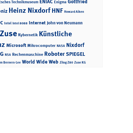
ENIAC
Gottfried
tsches Technikmuseum
Enigma
Heinz Nixdorf
HNF
bniz
Howard Aiken
PC
Internet
John von Neumann
Intel
Intel 8088
 Zuse
Künstliche
Kybernetik
nz
Nixdorf
Microsoft
Mikrocomputer
NASA
Roboter
AG
SPIEGEL
Rechenmaschine
NSA
World Wide Web
im Berners-Lee
Zilog Z80
Zuse KG