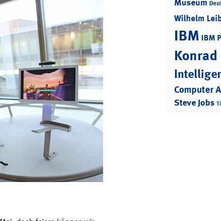
Museum
Deu
Wilhelm Lei
IBM
IBM 
Konrad
Intellige
Computer 
Steve Jobs
T