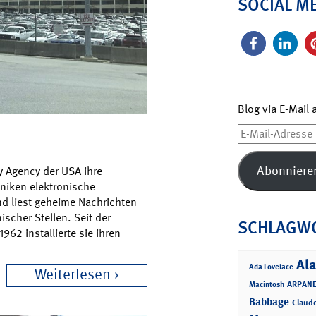
SOCIAL M
Blog via E-Mail
E-
Mail-
Adresse
Abonniere
y Agency der USA ihre
hniken elektronische
d liest geheime Nachrichten
scher Stellen. Seit der
SCHLAGW
962 installierte sie ihren
Ala
Ada Lovelace
Weiterlesen
ARPANE
Macintosh
Babbage
Claud