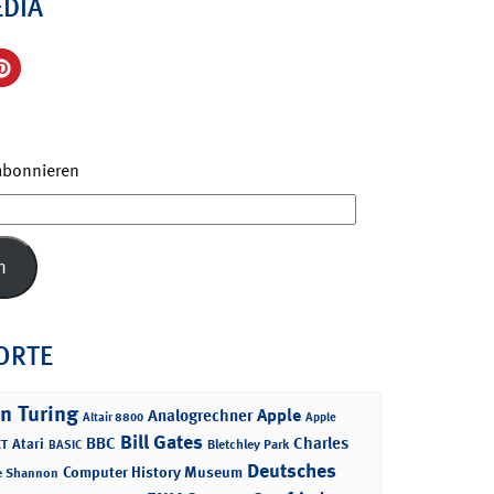
EDIA
 abonnieren
n
ORTE
n Turing
Apple
Analogrechner
Altair 8800
Apple
Bill Gates
BBC
Charles
Atari
T
Bletchley Park
BASIC
Deutsches
Computer History Museum
e Shannon