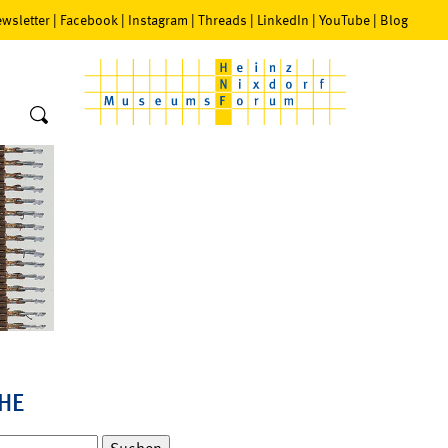
wsletter
|
Facebook
|
Instagram
|
Threads
|
LinkedIn
|
YouTube
|
Blog
HE