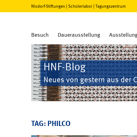
Nixdorf-Stiftungen
|
Schülerlabor
|
Tagungszentrum
Besuch
Dauerausstellung
Ausstellun
HNF-Blog
Neues von gestern aus der 
TAG: PHILCO