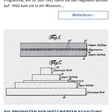
Programme, am 10. Juni 1952 nahm sie den regulären Betrieb
auf. 1960 kam sie in ein Museum….
Weiterlesen