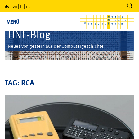
de
|
en
|
fr
|
nl
MENÜ
HNF-Blog
Neues von gestern aus der Computergeschichte
TAG: RCA