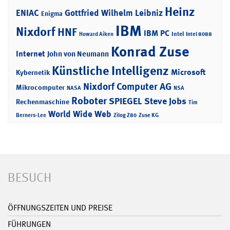
Heinz
ENIAC
Gottfried Wilhelm Leibniz
Enigma
IBM
Nixdorf
HNF
IBM PC
Intel
Howard Aiken
Intel 8088
Konrad Zuse
Internet
John von Neumann
Künstliche Intelligenz
Microsoft
Kybernetik
Nixdorf Computer AG
Mikrocomputer
NASA
NSA
Roboter
SPIEGEL
Steve Jobs
Rechenmaschine
Tim
World Wide Web
Berners-Lee
Zilog Z80
Zuse KG
BESUCH
ÖFFNUNGSZEITEN UND PREISE
FÜHRUNGEN