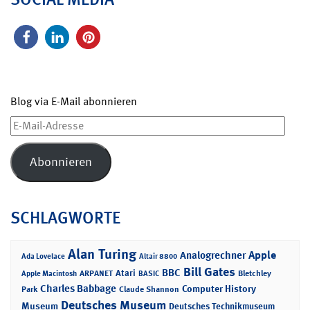
Blog via E-Mail abonnieren
E-
Mail-
Adresse
Abonnieren
SCHLAGWORTE
Alan Turing
Apple
Analogrechner
Ada Lovelace
Altair 8800
Bill Gates
BBC
Atari
ARPANET
Bletchley
Apple Macintosh
BASIC
Charles Babbage
Computer History
Park
Claude Shannon
Deutsches Museum
Museum
Deutsches Technikmuseum