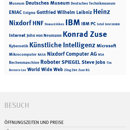
Deutsches Museum
Museum
Deutsches Technikmuseum
Heinz
ENIAC
Gottfried Wilhelm Leibniz
Enigma
IBM
Nixdorf
HNF
IBM PC
Intel
Howard Aiken
Intel 8088
Konrad Zuse
Internet
John von Neumann
Künstliche Intelligenz
Microsoft
Kybernetik
Nixdorf Computer AG
Mikrocomputer
NASA
NSA
Roboter
SPIEGEL
Steve Jobs
Rechenmaschine
Tim
World Wide Web
Berners-Lee
Zilog Z80
Zuse KG
BESUCH
ÖFFNUNGSZEITEN UND PREISE