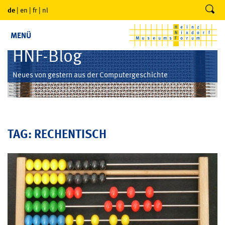
de
|
en
|
fr
|
nl
MENÜ
HNF-Blog
Neues von gestern aus der Computergeschichte
TAG: RECHENTISCH