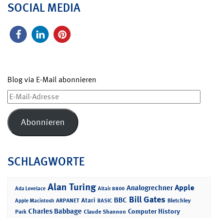
SOCIAL MEDIA
Blog via E-Mail abonnieren
E-
Mail-
Adresse
Abonnieren
SCHLAGWORTE
Alan Turing
Apple
Analogrechner
Ada Lovelace
Altair 8800
Bill Gates
BBC
Atari
ARPANET
Bletchley
Apple Macintosh
BASIC
Charles Babbage
Computer History
Park
Claude Shannon