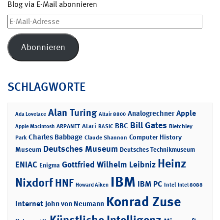
Blog via E-Mail abonnieren
E-
Mail-
Adresse
Abonnieren
SCHLAGWORTE
Alan Turing
Apple
Analogrechner
Ada Lovelace
Altair 8800
Bill Gates
BBC
Atari
ARPANET
Bletchley
Apple Macintosh
BASIC
Charles Babbage
Computer History
Park
Claude Shannon
Deutsches Museum
Museum
Deutsches Technikmuseum
Heinz
ENIAC
Gottfried Wilhelm Leibniz
Enigma
IBM
Nixdorf
HNF
IBM PC
Intel
Howard Aiken
Intel 8088
Konrad Zuse
Internet
John von Neumann
Künstliche Intelligenz