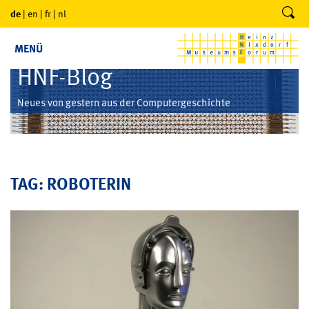
de
|
en
|
fr
|
nl
MENÜ
HNF-Blog
Neues von gestern aus der Computergeschichte
TAG: ROBOTERIN