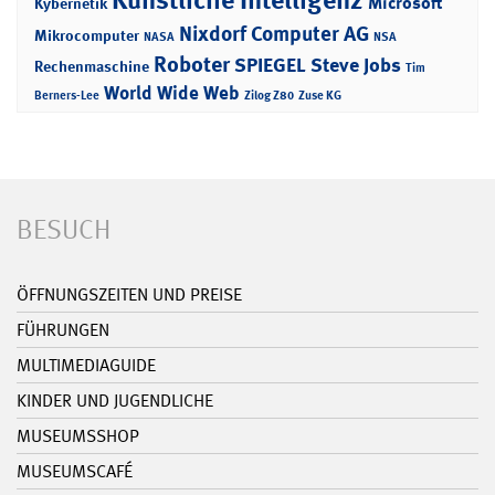
Microsoft
Kybernetik
Nixdorf Computer AG
Mikrocomputer
NASA
NSA
Roboter
SPIEGEL
Steve Jobs
Rechenmaschine
Tim
World Wide Web
Berners-Lee
Zilog Z80
Zuse KG
BESUCH
ÖFFNUNGSZEITEN UND PREISE
FÜHRUNGEN
MULTIMEDIAGUIDE
KINDER UND JUGENDLICHE
MUSEUMSSHOP
MUSEUMSCAFÉ