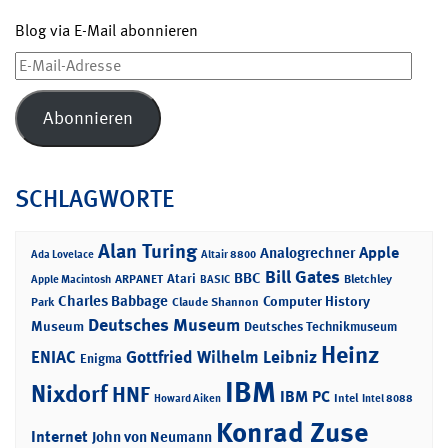
Blog via E-Mail abonnieren
E-
Mail-
Adresse
Abonnieren
SCHLAGWORTE
Alan Turing
Apple
Analogrechner
Ada Lovelace
Altair 8800
Bill Gates
BBC
Atari
ARPANET
Bletchley
Apple Macintosh
BASIC
Charles Babbage
Computer History
Park
Claude Shannon
Deutsches Museum
Museum
Deutsches Technikmuseum
Heinz
ENIAC
Gottfried Wilhelm Leibniz
Enigma
IBM
Nixdorf
HNF
IBM PC
Intel
Howard Aiken
Intel 8088
Konrad Zuse
Internet
John von Neumann