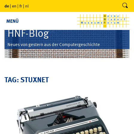
de
|
en
|
fr
|
nl
MENÜ
HNF-Blog
Neues von gestern aus der Computergeschichte
TAG: STUXNET