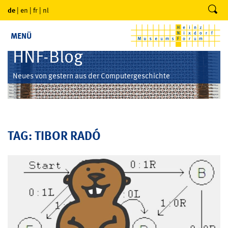
de
|
en
|
fr
|
nl
MENÜ
HNF-Blog
Neues von gestern aus der Computergeschichte
TAG: TIBOR RADÓ