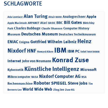
SCHLAGWORTE
Alan Turing
Apple
Analogrechner
Ada Lovelace
Altair 8800
Bill Gates
BBC
Atari
ARPANET
Bletchley
Apple Macintosh
BASIC
Charles Babbage
Computer History
Park
Claude Shannon
Deutsches Museum
Museum
Deutsches Technikmuseum
Heinz
ENIAC
Gottfried Wilhelm Leibniz
Enigma
IBM
Nixdorf
HNF
IBM PC
Intel
Howard Aiken
Intel 8088
Konrad Zuse
Internet
John von Neumann
Künstliche Intelligenz
Microsoft
Kybernetik
Nixdorf Computer AG
Mikrocomputer
NASA
NSA
Roboter
SPIEGEL
Steve Jobs
Rechenmaschine
Tim
World Wide Web
Berners-Lee
Zilog Z80
Zuse KG