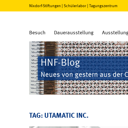
Nixdorf-Stiftungen
|
Schülerlabor
|
Tagungszentrum
Besuch
Dauerausstellung
Ausstellun
HNF-Blog
Neues von gestern aus der 
TAG: UTAMATIC INC.