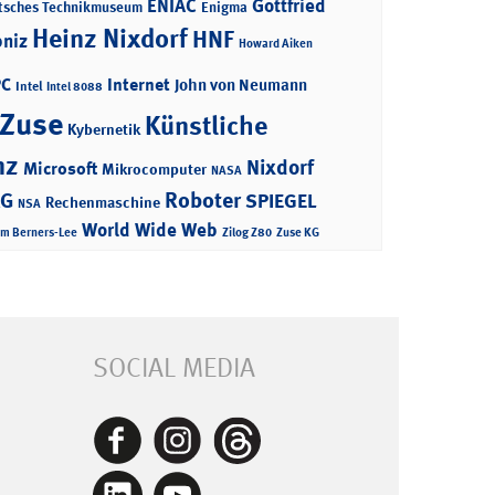
ENIAC
Gottfried
tsches Technikmuseum
Enigma
Heinz Nixdorf
HNF
bniz
Howard Aiken
PC
Internet
John von Neumann
Intel
Intel 8088
 Zuse
Künstliche
Kybernetik
nz
Nixdorf
Microsoft
Mikrocomputer
NASA
Roboter
AG
SPIEGEL
Rechenmaschine
NSA
World Wide Web
im Berners-Lee
Zilog Z80
Zuse KG
SOCIAL MEDIA