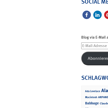
SOCIAL M
Blog via E-Mail
E-
Mail-
Adresse
Abonniere
SCHLAGW
Ala
Ada Lovelace
ARPANE
Macintosh
Babbage
Claud