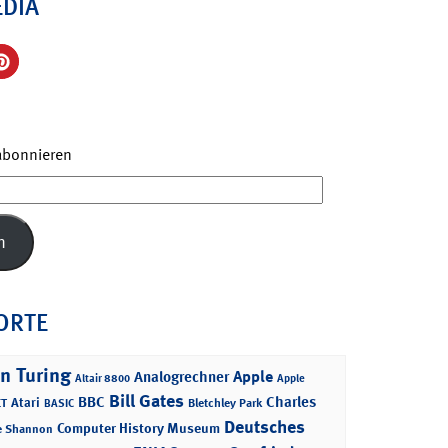
EDIA
 abonnieren
n
ORTE
n Turing
Apple
Analogrechner
Altair 8800
Apple
Bill Gates
BBC
Charles
Atari
T
Bletchley Park
BASIC
Deutsches
Computer History Museum
e Shannon