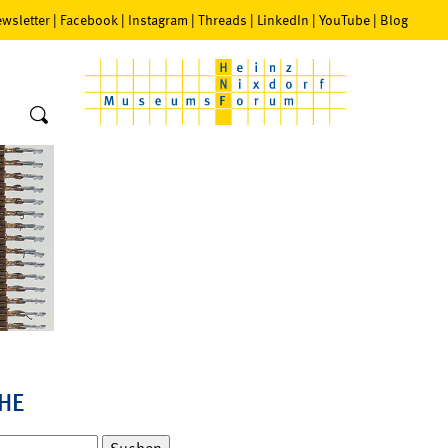
wsletter
|
Facebook
|
Instagram
|
Threads
|
LinkedIn
|
YouTube
|
Blog
HE