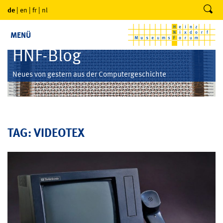
de
|
en
|
fr
|
nl
MENÜ
HNF-Blog
Neues von gestern aus der Computergeschichte
TAG: VIDEOTEX