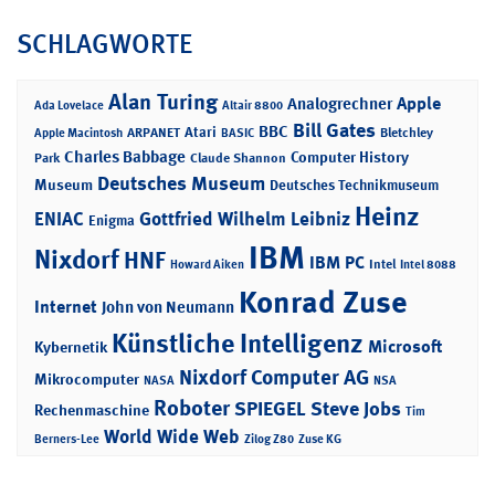
SCHLAGWORTE
Alan Turing
Apple
Analogrechner
Ada Lovelace
Altair 8800
Bill Gates
BBC
Atari
ARPANET
Bletchley
Apple Macintosh
BASIC
Charles Babbage
Computer History
Park
Claude Shannon
Deutsches Museum
Museum
Deutsches Technikmuseum
Heinz
ENIAC
Gottfried Wilhelm Leibniz
Enigma
IBM
Nixdorf
HNF
IBM PC
Intel
Howard Aiken
Intel 8088
Konrad Zuse
Internet
John von Neumann
Künstliche Intelligenz
Microsoft
Kybernetik
Nixdorf Computer AG
Mikrocomputer
NASA
NSA
Roboter
SPIEGEL
Steve Jobs
Rechenmaschine
Tim
World Wide Web
Berners-Lee
Zilog Z80
Zuse KG