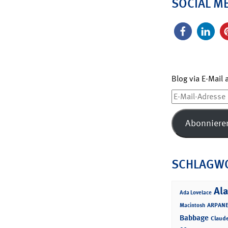
SOCIAL M
Blog via E-Mail
E-
Mail-
Adresse
Abonniere
SCHLAGW
Ala
Ada Lovelace
ARPANE
Macintosh
Babbage
Claud