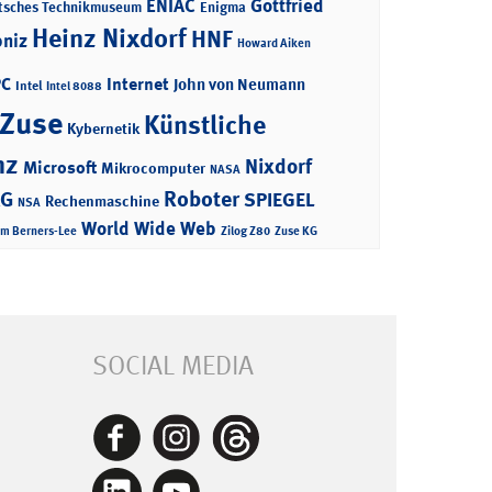
ENIAC
Gottfried
tsches Technikmuseum
Enigma
Heinz Nixdorf
HNF
bniz
Howard Aiken
PC
Internet
John von Neumann
Intel
Intel 8088
 Zuse
Künstliche
Kybernetik
nz
Nixdorf
Microsoft
Mikrocomputer
NASA
Roboter
AG
SPIEGEL
Rechenmaschine
NSA
World Wide Web
im Berners-Lee
Zilog Z80
Zuse KG
SOCIAL MEDIA