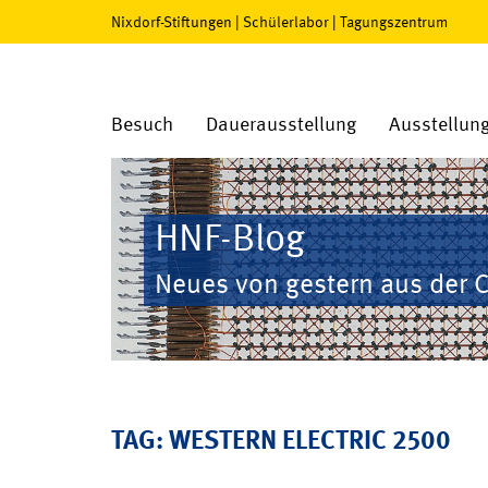
Nixdorf-Stiftungen
|
Schülerlabor
|
Tagungszentrum
Besuch
Dauerausstellung
Ausstellun
HNF-Blog
Neues von gestern aus der 
TAG: WESTERN ELECTRIC 2500