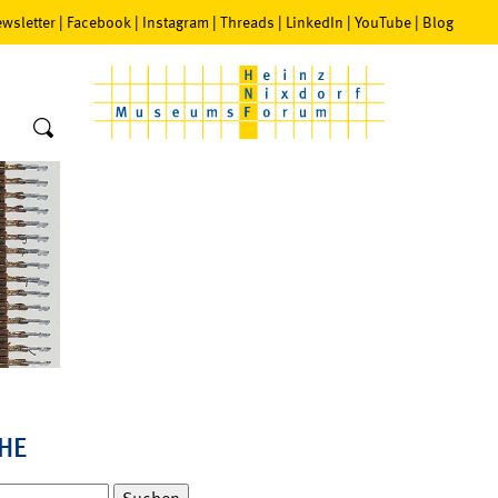
wsletter
|
Facebook
|
Instagram
|
Threads
|
LinkedIn
|
YouTube
|
Blog
HE