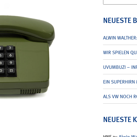
nach:
NEUESTE 
ALWIN WALTHER
WIR SPIELEN Q
UVUMBUZI – INF
EIN SUPERHIRN 
ALS VW NOCH R
NEUESTE 
HNF
zu
Alwin W