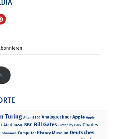
EDIA
 abonnieren
n
ORTE
n Turing
Apple
Analogrechner
Altair 8800
Apple
Bill Gates
BBC
Charles
Atari
T
Bletchley Park
BASIC
Deutsches
Computer History Museum
e Shannon