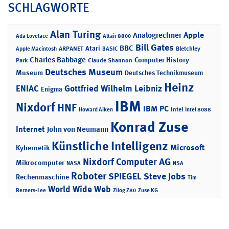
SCHLAGWORTE
Alan Turing
Apple
Analogrechner
Ada Lovelace
Altair 8800
Bill Gates
BBC
Atari
ARPANET
Bletchley
Apple Macintosh
BASIC
Charles Babbage
Computer History
Park
Claude Shannon
Deutsches Museum
Museum
Deutsches Technikmuseum
Heinz
ENIAC
Gottfried Wilhelm Leibniz
Enigma
IBM
Nixdorf
HNF
IBM PC
Intel
Howard Aiken
Intel 8088
Konrad Zuse
Internet
John von Neumann
Künstliche Intelligenz
Microsoft
Kybernetik
Nixdorf Computer AG
Mikrocomputer
NASA
NSA
Roboter
SPIEGEL
Steve Jobs
Rechenmaschine
Tim
World Wide Web
Berners-Lee
Zilog Z80
Zuse KG