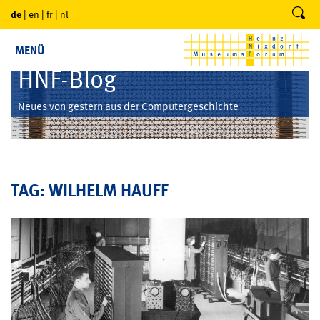
de
|
en
|
fr
|
nl
MENÜ
HNF-Blog
Neues von gestern aus der Computergeschichte
TAG: WILHELM HAUFF