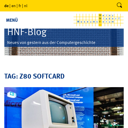
de
|
en
|
fr
|
nl
MENÜ
HNF-Blog
Neues von gestern aus der Computergeschichte
TAG: Z80 SOFTCARD