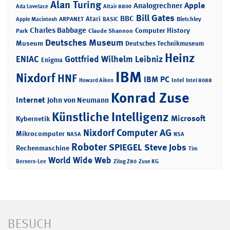
Alan Turing
Apple
Analogrechner
Ada Lovelace
Altair 8800
Bill Gates
BBC
Atari
ARPANET
Bletchley
Apple Macintosh
BASIC
Charles Babbage
Computer History
Park
Claude Shannon
Deutsches Museum
Museum
Deutsches Technikmuseum
Heinz
ENIAC
Gottfried Wilhelm Leibniz
Enigma
IBM
Nixdorf
HNF
IBM PC
Intel
Howard Aiken
Intel 8088
Konrad Zuse
Internet
John von Neumann
Künstliche Intelligenz
Microsoft
Kybernetik
Nixdorf Computer AG
Mikrocomputer
NASA
NSA
Roboter
SPIEGEL
Steve Jobs
Rechenmaschine
Tim
World Wide Web
Berners-Lee
Zilog Z80
Zuse KG
BESUCH