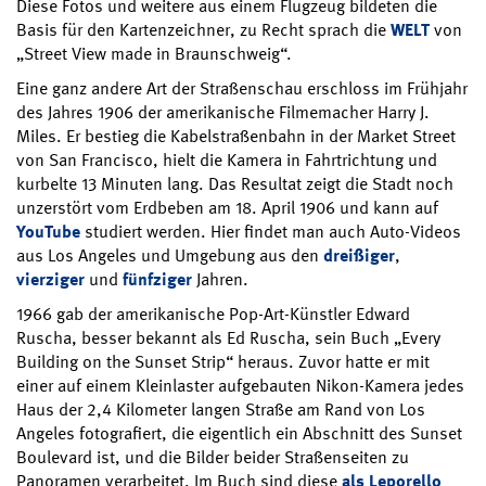
Diese Fotos und weitere aus einem Flugzeug bildeten die
Basis für den Kartenzeichner, zu Recht sprach die
WELT
von
„Street View made in Braunschweig“.
Eine ganz andere Art der Straßenschau erschloss im Frühjahr
des Jahres 1906 der amerikanische Filmemacher Harry J.
Miles. Er bestieg die Kabelstraßenbahn in der Market Street
von San Francisco, hielt die Kamera in Fahrtrichtung und
kurbelte 13 Minuten lang. Das Resultat zeigt die Stadt noch
unzerstört vom Erdbeben am 18. April 1906 und kann auf
YouTube
studiert werden. Hier findet man auch Auto-Videos
aus Los Angeles und Umgebung aus den
dreißiger
,
vierziger
und
fünfziger
Jahren.
1966 gab der amerikanische Pop-Art-Künstler Edward
Ruscha, besser bekannt als Ed Ruscha, sein Buch „Every
Building on the Sunset Strip“ heraus. Zuvor hatte er mit
einer auf einem Kleinlaster aufgebauten Nikon-Kamera jedes
Haus der 2,4 Kilometer langen Straße am Rand von Los
Angeles fotografiert, die eigentlich ein Abschnitt des Sunset
Boulevard ist, und die Bilder beider Straßenseiten zu
Panoramen verarbeitet. Im Buch sind diese
als Leporello