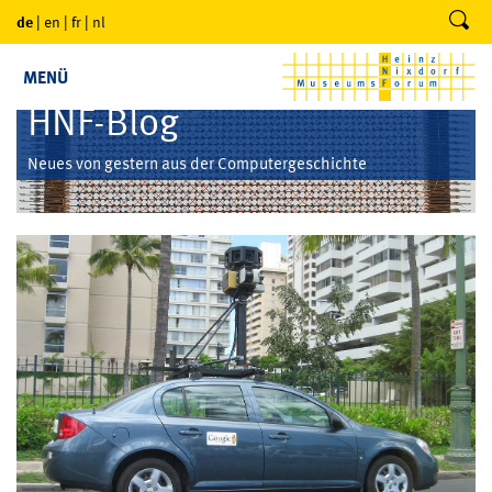
de
|
en
|
fr
|
nl
MENÜ
HNF-Blog
Neues von gestern aus der Computergeschichte