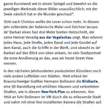
ganze Kunstwerk wie in einem Spiegel und bewahrt so die
jeweiligen Merkmale dieser Bilder unauslöschlich; mit der
Seele nämlich hat er die Wunder geschaut“.
1500 nach Christus wollte der Leser schon mehr. In diesem
Jahr vollendete der italienische Maler und Zeichner Jacopo
de‘ Barbari einen fast drei Meter breiten Holzschnitt, der
seine Heimat Venedig
aus der Vogelschau
zeigt. Man erkennt
jedes Haus, jede Straße, jeden Kanal und jede Gondel auf
dem Kanal, auch die Schiffe in der Werft, und obwohl es de‘
Barbari auf den Blick von oben ankam, ist sein Stadtportrait
die erste Annäherung an das, was wir heute Street View
nennen.
In den nächsten Jahrhunderten produzierten Künstlern noch
viele andere Luftbilder von Städten. 1948 erfand der
Braunschweiger Grafiker Hermann Bollmann die
Bildkarte
,
eine 3D-Darstellung mit erhöhten Häusern und verbreiteten
Straßen, wie in diesem
New-York-Plan
zu erkennen. Von
1958 an fuhr Bollmann im VW durch die zu erfassende Stadt
und nahm mit einer fest installierten Kamera die Straßen auf.