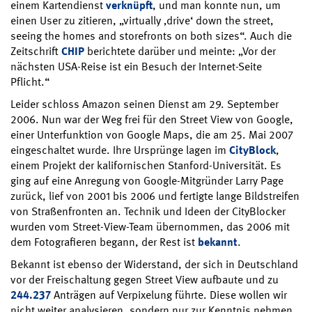
einem Kartendienst
verknüpft
, und man konnte nun, um
einen User zu zitieren, „virtually ‚drive‘ down the street,
seeing the homes and storefronts on both sizes“. Auch die
Zeitschrift
CHIP
berichtete darüber und meinte: „Vor der
nächsten USA-Reise ist ein Besuch der Internet-Seite
Pflicht.“
Leider schloss Amazon seinen Dienst am 29. September
2006. Nun war der Weg frei für den Street View von Google,
einer Unterfunktion von Google Maps, die am 25. Mai 2007
eingeschaltet wurde. Ihre Ursprünge lagen im
CityBlock
,
einem Projekt der kalifornischen Stanford-Universität. Es
ging auf eine Anregung von Google-Mitgründer Larry Page
zurück, lief von 2001 bis 2006 und fertigte lange Bildstreifen
von Straßenfronten an. Technik und Ideen der CityBlocker
wurden vom Street-View-Team übernommen, das 2006 mit
dem Fotografieren begann, der Rest ist
bekannt
.
Bekannt ist ebenso der Widerstand, der sich in Deutschland
vor der Freischaltung gegen Street View aufbaute und zu
244.237
Anträgen auf Verpixelung führte. Diese wollen wir
nicht weiter analysieren, sondern nur zur Kenntnis nehmen.