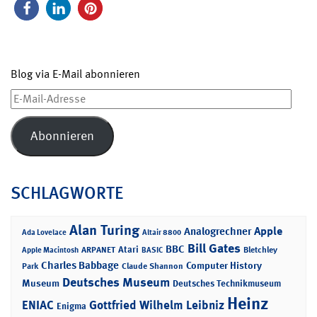
Blog via E-Mail abonnieren
E-
Mail-
Adresse
Abonnieren
SCHLAGWORTE
Alan Turing
Apple
Analogrechner
Ada Lovelace
Altair 8800
Bill Gates
BBC
Atari
ARPANET
Bletchley
Apple Macintosh
BASIC
Charles Babbage
Computer History
Park
Claude Shannon
Deutsches Museum
Museum
Deutsches Technikmuseum
Heinz
ENIAC
Gottfried Wilhelm Leibniz
Enigma