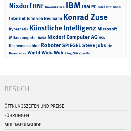
IBM
Nixdorf
HNF
IBM PC
Intel
Howard Aiken
Intel 8088
Konrad Zuse
Internet
John von Neumann
Künstliche Intelligenz
Microsoft
Kybernetik
Nixdorf Computer AG
Mikrocomputer
NASA
NSA
Roboter
SPIEGEL
Steve Jobs
Rechenmaschine
Tim
World Wide Web
Berners-Lee
Zilog Z80
Zuse KG
BESUCH
ÖFFNUNGSZEITEN UND PREISE
FÜHRUNGEN
MULTIMEDIAGUIDE