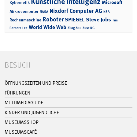
Künstliche Intelligenz
Microsoft
Kybernetik
Nixdorf Computer AG
Mikrocomputer
NASA
NSA
Roboter
SPIEGEL
Steve Jobs
Rechenmaschine
Tim
World Wide Web
Berners-Lee
Zilog Z80
Zuse KG
BESUCH
ÖFFNUNGSZEITEN UND PREISE
FÜHRUNGEN
MULTIMEDIAGUIDE
KINDER UND JUGENDLICHE
MUSEUMSSHOP
MUSEUMSCAFÉ