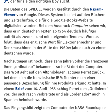
3“
, der für sie den richtigen Boy sucht.
Die Daten des SPIEGEL werden gestützt durch den
Ngram-
Viewer
von Google. Dieses System basiert auf den Büchern
und Zeitschriften, die für die Google-Books-Website
digitalisiert wurden. Bei dem Ausdruck
Computer
sehen wir,
dass er in deutschen Texten ab 1964 deutlich häufiger
auftritt als zuvor – und mit steigender Tendenz. Woraus
folgt, dass das englische Wort für Elektronenrechner und
Denkmaschinen in der Mitte der 1960er Jahre auch zu einem
deutschen wurde.
Nachzutragen ist noch, dass zehn Jahre vorher die Franzosen
ihren „ordinateur“ bekamen – so heißt dort der Computer.
Das Wort geht auf den Altphilologen Jacques Perret zurück,
bei dem sich die französische IBM-Tochter nach einer
passende Bezeichnung für ihre Produkte erkundigt hatte. In
einem
Brief
vom 16. April 1955 schlug Perret den „Ordinierer“
vor, der sich rasch verbreitete und als „ordenador“ auch in
Spanien heimisch wurde.
Das Eingangsbild zeigt den Computer der NASA-Raumkapsel