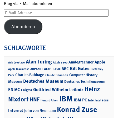
Blog via E-Mail abonnieren
E-
Mail-
Adresse
Abonnieren
SCHLAGWORTE
Alan Turing
Apple
Analogrechner
Ada Lovelace
Altair 8800
Bill Gates
BBC
Atari
ARPANET
Bletchley
Apple Macintosh
BASIC
Charles Babbage
Computer History
Park
Claude Shannon
Deutsches Museum
Museum
Deutsches Technikmuseum
Heinz
ENIAC
Gottfried Wilhelm Leibniz
Enigma
IBM
Nixdorf
HNF
IBM PC
Intel
Howard Aiken
Intel 8088
Konrad Zuse
Internet
John von Neumann