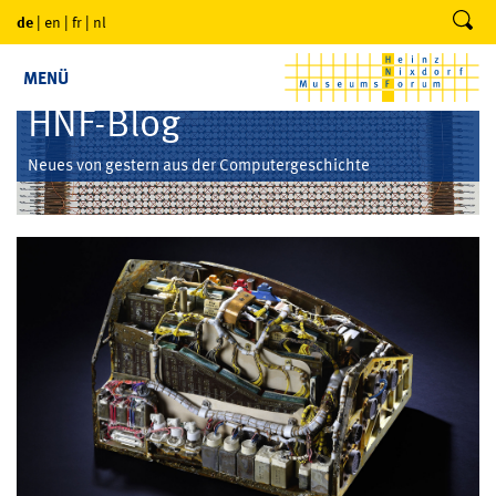
de
|
en
|
fr
|
nl
MENÜ
HNF-Blog
Neues von gestern aus der Computergeschichte