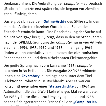
Denkmaschinen. Die Verbreitung der
Computer
– zu Deutsch
„Rechner“ – setzte erst später ein, sie begann vor ziemlich
genau fünfzig Jahren.
Das ergibt sich aus dem
Online-Archiv
des SPIEGEL, in dem
man das Auftreten einzelner Worte in den Seiten der
Zeitschrift ermitteln kann. Eine Beschränkung der Suche auf
die Zeit von 1947 bis 1963 zeigt, dass in den siebzehn Jahren
nach der SPIEGEL-Gründung der
Computer
nur in vier Artikeln
erschien, 1954, 1955, 1962 und 1963. Im Jahrgang 1964
finden wir ihn ebenfalls viermal, neben der elektronischen
Rechenmaschine und dem altbekannten Elektronengehirn.
Der große Sprung nach vorn kam anno 1965:
Computer
tauchten in 34 Heften auf. Die Ausgabe 22/1965 widmete
ihnen eine
Coverstory
, allerdings noch unter dem Titel
„Elektronen-Roboter in Deutschland“. Aber es war ein
Fortschritt gegenüber einer
Titelgeschichte
von 1964 zur
Automation, die das C-Wort kein einziges Mal verwendete.
Ab 1966 gehörte dieses zur Umgangssprache, und 1968
besang Schlagersternchen France Gall den
„Computer Nr.