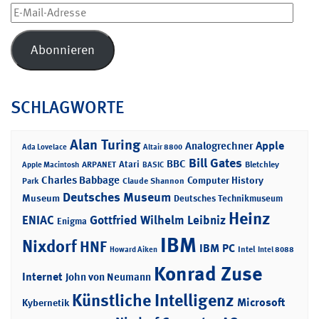
E-
Mail-
Adresse
Abonnieren
SCHLAGWORTE
Alan Turing
Apple
Analogrechner
Ada Lovelace
Altair 8800
Bill Gates
BBC
Atari
ARPANET
Bletchley
Apple Macintosh
BASIC
Charles Babbage
Computer History
Park
Claude Shannon
Deutsches Museum
Museum
Deutsches Technikmuseum
Heinz
ENIAC
Gottfried Wilhelm Leibniz
Enigma
IBM
Nixdorf
HNF
IBM PC
Intel
Howard Aiken
Intel 8088
Konrad Zuse
Internet
John von Neumann
Künstliche Intelligenz
Microsoft
Kybernetik