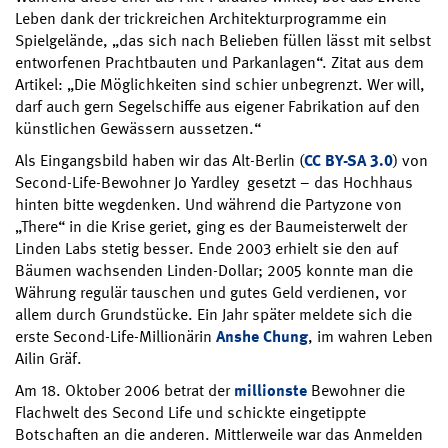
Leben dank der trickreichen Architekturprogramme ein
Spielgelände, „das sich nach Belieben füllen lässt mit selbst
entworfenen Prachtbauten und Parkanlagen“. Zitat aus dem
Artikel: „Die Möglichkeiten sind schier unbegrenzt. Wer will,
darf auch gern Segelschiffe aus eigener Fabrikation auf den
künstlichen Gewässern aussetzen.“
Als Eingangsbild haben wir das Alt-Berlin (
CC BY-SA 3.0
) von
Second-Life-Bewohner Jo Yardley gesetzt – das Hochhaus
hinten bitte wegdenken. Und während die Partyzone von
„There“ in die Krise geriet, ging es der Baumeisterwelt der
Linden Labs stetig besser. Ende 2003 erhielt sie den auf
Bäumen wachsenden Linden-Dollar; 2005 konnte man die
Währung regulär tauschen und gutes Geld verdienen, vor
allem durch Grundstücke. Ein Jahr später meldete sich die
erste Second-Life-Millionärin
Anshe Chung
, im wahren Leben
Ailin Gräf.
Am 18. Oktober 2006 betrat der
millionste
Bewohner die
Flachwelt des Second Life und schickte eingetippte
Botschaften an die anderen. Mittlerweile war das Anmelden