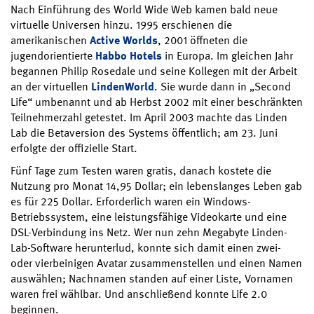
Nach Einführung des World Wide Web kamen bald neue
virtuelle Universen hinzu. 1995 erschienen die
amerikanischen
Active Worlds
, 2001 öffneten die
jugendorientierte
Habbo Hotels
in Europa. Im gleichen Jahr
begannen Philip Rosedale und seine Kollegen mit der Arbeit
an der virtuellen
LindenWorld
. Sie wurde dann in „Second
Life“ umbenannt und ab Herbst 2002 mit einer beschränkten
Teilnehmerzahl getestet. Im April 2003 machte das Linden
Lab die Betaversion des Systems öffentlich; am 23. Juni
erfolgte der offizielle Start.
Fünf Tage zum Testen waren gratis, danach kostete die
Nutzung pro Monat 14,95 Dollar; ein lebenslanges Leben gab
es für 225 Dollar. Erforderlich waren ein Windows-
Betriebssystem, eine leistungsfähige Videokarte und eine
DSL-Verbindung ins Netz. Wer nun zehn Megabyte Linden-
Lab-Software herunterlud, konnte sich damit einen zwei-
oder vierbeinigen Avatar zusammenstellen und einen Namen
auswählen; Nachnamen standen auf einer Liste, Vornamen
waren frei wählbar. Und anschließend konnte Life 2.0
beginnen.