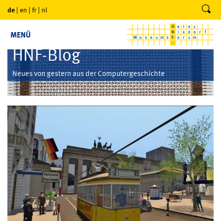
de
|
en
|
fr
|
nl
MENÜ
HNF-Blog
Neues von gestern aus der Computergeschichte