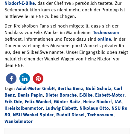
Nixdorf-E-Bike
, das der Chef 1985 persönlich testete. Zur
Serienproduktion kam es nicht mehr, doch der Prototyp ist
mittlerweile im HNF zu besichtigen.
Den Kreiskolben-Fans sei noch mitgeteilt, dass sich der
Nachlass von Felix Wankel im Mannheimer
Technoseum
befindet. Informationen und Fotos dazu sind
online
. In der
Dauerausstellung des Museums parkt Wankels privater Ro
80, den er Silberlöwe nannte. Unser Eingangsbild oben zeigt
natürlich einen der Wankel-Wagen von Heinz Nixdorf vor
dem HNF.
Tags:
Axial-Motor GmbH
,
Bertha Benz
,
Bubi Scholz
,
Carl
Benz
,
Denis Papin
,
Dieter Borsche
,
E-Bike
,
Elsbett-Motor
,
Erik Ode
,
Felix Wankel
,
Günter Baitz
,
Heinz Nixdorf
,
IAA
,
Kreiskolbenmotor
,
Ludwig Elsbett
,
Nikolaus Otto
,
NSU Ro
80
,
NSU Wankel Spider
,
Rudolf Diesel
,
Technoseum
,
Wankelmotor