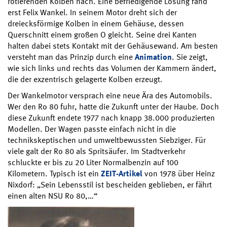
rotierenden Kolben nach. Eine befriedigende Lösung fand
erst Felix Wankel. In seinem Motor dreht sich der
dreiecksförmige Kolben in einem Gehäuse, dessen
Querschnitt einem großen O gleicht. Seine drei Kanten
halten dabei stets Kontakt mit der Gehäusewand. Am besten
versteht man das Prinzip durch eine
Animation
. Sie zeigt,
wie sich links und rechts das Volumen der Kammern ändert,
die der exzentrisch gelagerte Kolben erzeugt.
Der Wankelmotor versprach eine neue Ära des Automobils.
Wer den Ro 80 fuhr, hatte die Zukunft unter der Haube. Doch
diese Zukunft endete 1977 nach knapp 38.000 produzierten
Modellen. Der Wagen passte einfach nicht in die
technikskeptischen und umweltbewussten Siebziger. Für
viele galt der Ro 80 als Spritsäufer. Im Stadtverkehr
schluckte er bis zu 20 Liter Normalbenzin auf 100
Kilometern. Typisch ist ein
ZEIT-Artikel
von 1978 über Heinz
Nixdorf: „Sein Lebensstil ist bescheiden geblieben, er fährt
einen alten NSU Ro 80,…“