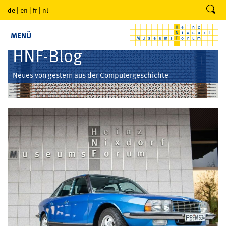
de
|
en
|
fr
|
nl
MENÜ
HNF-Blog
Neues von gestern aus der Computergeschichte