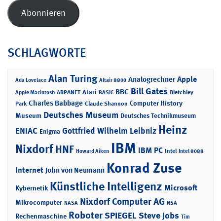
Adresse
Abonnieren
SCHLAGWORTE
Alan Turing
Apple
Analogrechner
Ada Lovelace
Altair 8800
Bill Gates
BBC
Atari
ARPANET
Bletchley
Apple Macintosh
BASIC
Charles Babbage
Computer History
Park
Claude Shannon
Deutsches Museum
Museum
Deutsches Technikmuseum
Heinz
ENIAC
Gottfried Wilhelm Leibniz
Enigma
IBM
Nixdorf
HNF
IBM PC
Intel
Howard Aiken
Intel 8088
Konrad Zuse
Internet
John von Neumann
Künstliche Intelligenz
Microsoft
Kybernetik
Nixdorf Computer AG
Mikrocomputer
NASA
NSA
Roboter
SPIEGEL
Steve Jobs
Rechenmaschine
Tim