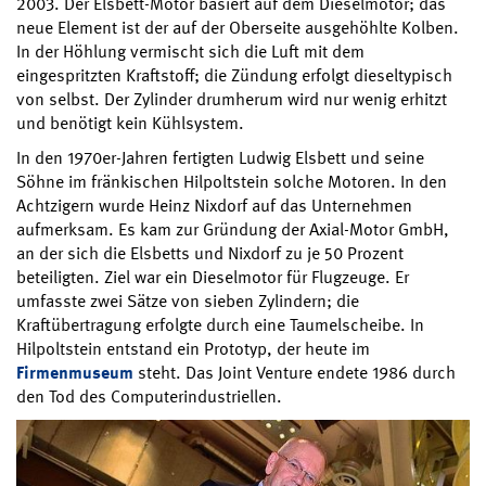
2003. Der Elsbett-Motor basiert auf dem Dieselmotor; das
neue Element ist der auf der Oberseite ausgehöhlte Kolben.
In der Höhlung vermischt sich die Luft mit dem
eingespritzten Kraftstoff; die Zündung erfolgt dieseltypisch
von selbst. Der Zylinder drumherum wird nur wenig erhitzt
und benötigt kein Kühlsystem.
In den 1970er-Jahren fertigten Ludwig Elsbett und seine
Söhne im fränkischen Hilpoltstein solche Motoren. In den
Achtzigern wurde Heinz Nixdorf auf das Unternehmen
aufmerksam. Es kam zur Gründung der Axial-Motor GmbH,
an der sich die Elsbetts und Nixdorf zu je 50 Prozent
beteiligten. Ziel war ein Dieselmotor für Flugzeuge. Er
umfasste zwei Sätze von sieben Zylindern; die
Kraftübertragung erfolgte durch eine Taumelscheibe. In
Hilpoltstein entstand ein Prototyp, der heute im
Firmenmuseum
steht. Das Joint Venture endete 1986 durch
den Tod des Computerindustriellen.