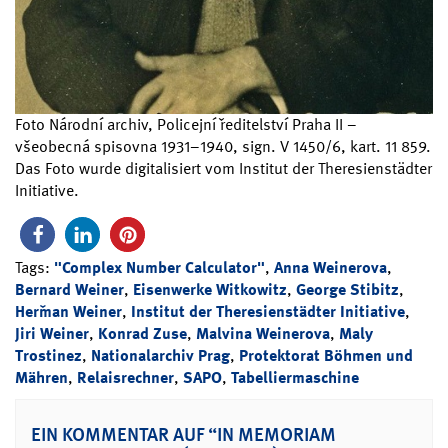
Foto Národní archiv, Policejní ředitelství Praha II –
všeobecná spisovna 1931–1940, sign. V 1450/6, kart. 11 859.
Das Foto wurde digitalisiert vom Institut der Theresienstädter
Initiative.
Tags:
"Complex Number Calculator"
,
Anna Weinerova
,
Bernard Weiner
,
Eisenwerke Witkowitz
,
George Stibitz
,
Heřman Weiner
,
Institut der Theresienstädter Initiative
,
Jiri Weiner
,
Konrad Zuse
,
Malvina Weinerova
,
Maly
Trostinez
,
Nationalarchiv Prag
,
Protektorat Böhmen und
Mähren
,
Relaisrechner
,
SAPO
,
Tabelliermaschine
EIN KOMMENTAR AUF “IN MEMORIAM