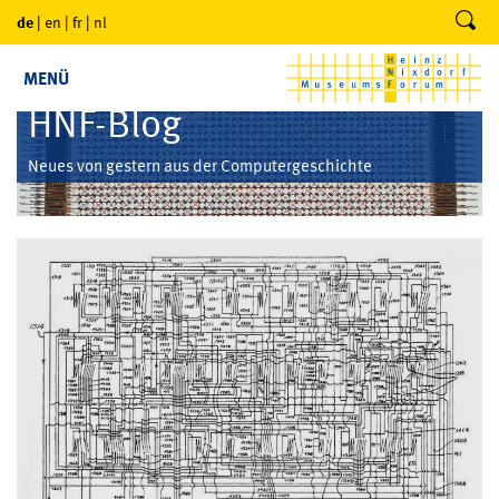
de
|
en
|
fr
|
nl
MENÜ
HNF-Blog
Neues von gestern aus der Computergeschichte