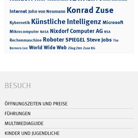
Konrad Zuse
Internet
John von Neumann
Künstliche Intelligenz
Microsoft
Kybernetik
Nixdorf Computer AG
Mikrocomputer
NASA
NSA
Roboter
SPIEGEL
Steve Jobs
Rechenmaschine
Tim
World Wide Web
Berners-Lee
Zilog Z80
Zuse KG
BESUCH
ÖFFNUNGSZEITEN UND PREISE
FÜHRUNGEN
MULTIMEDIAGUIDE
KINDER UND JUGENDLICHE