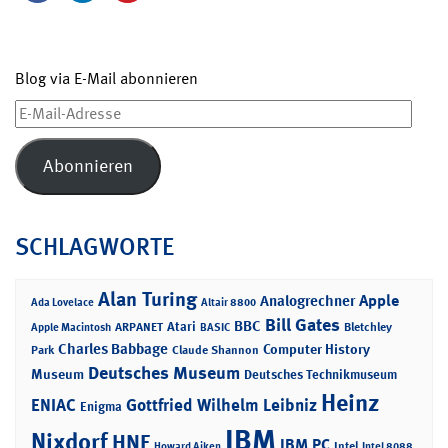
Blog via E-Mail abonnieren
E-
Mail-
Adresse
Abonnieren
SCHLAGWORTE
Alan Turing
Apple
Analogrechner
Ada Lovelace
Altair 8800
Bill Gates
BBC
Atari
ARPANET
Bletchley
Apple Macintosh
BASIC
Charles Babbage
Computer History
Park
Claude Shannon
Deutsches Museum
Museum
Deutsches Technikmuseum
Heinz
ENIAC
Gottfried Wilhelm Leibniz
Enigma
IBM
Nixdorf
HNF
IBM PC
Intel
Howard Aiken
Intel 8088