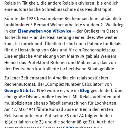
Relais in Tätigkeit, die andere Relais aktivieren, bis endlich
eine automatische Schreibmaschine das Resultat tippt.
Könnte die 1923 beschriebene Rechenmaschine tatsächlich
funktionieren? Bernard Weiner arbeitete vor dem 2. Weltkrieg
in den
Eisenwerken von Vítkovice
– der Ort liegt im Osten
Tschechiens – an der Realisierung seiner Idee. Wie weit er
kam, ist unbekannt. Überliefert sind noch Patente für Relais,
für die Herstellung von Glas und für ein Rechenspielzeug.
Eine englische Anmeldung vom Mai 1939 gab als Weiners
Heimat das Protektorat Böhmen und Mähren an, das von
den Deutschen kontrollierte tschechische Staatsgebilde.
Zu jener Zeit entstand in Amerika ein relaisbestückter
Rechenautomat, der „Complex Number Calculator“ von
George Stibitz
. 1940 wurde er, wie im
Blog
geschildert, über
eine große Distanz online bedient. Mit Relais addierten und
multiplizierten ebenso Tabelliermaschinen für Lochkarten.
Am 12. Mai 1941 führte Konrad Zuse in Berlin den ersten
Relaiscomputer vor. Auf seine Z3 und Z4 folgten in den
1950er-Jahren die Z5 und die serienmäßige Z11. Auch der