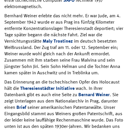
erste tschechische Computer
SAPO
rechnete 1957
elektromagnetisch.
Bernhard Weiner erlebte das nicht mehr. Er war Jude, am 4.
September 1942 wurde er aus Prag ins fünfzig Kilometer
entfernte Konzentrationslager Theresienstadt deportiert; vier
Tage später begann die nächste Fahrt. Ziel war die
Vernichtungsstätte
Maly Trostinez
im deutsch besetzten
Weißrussland. Der Zug traf am 11. oder 12. September ein;
Weiner wurde wohl gleich nach der Ankunft ermordet.
Zusammen mit ihm starben seine Frau Malvina und sein
jüngster Sohn Jiri. Sein Sohn Heřman und die Tochter Anna
kamen später in Auschwitz und in Treblinka um.
Das Erinnerung an die tschechischen Opfer des Holocaust
hält die
Theresienstädter Initiative
wach. In ihrer
Datenbank gibt es auch eine Seite zu
Bernard Weiner
. Sie
zeigt Unterlagen aus dem Nationalarchiv in Prag, darunter
einen
Brief
seiner amerikanischen Patentanwälte. Unser
Eingangsbild stammt aus Weiners großen Patentschrift, aus
der leider keine lauffähige Rechenmaschine wurde. Das Foto
unten ist aus den späten 1930er-Jahren. Wir bedanken uns