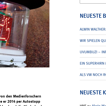
nach:
NEUESTE 
ALWIN WALTHER
WIR SPIELEN Q
UVUMBUZI – INF
EIN SUPERHIRN 
ALS VW NOCH R
NEUESTE 
 von den Medienforschern
te er 2014 per Autostopp
HNF
zu
Alwin W