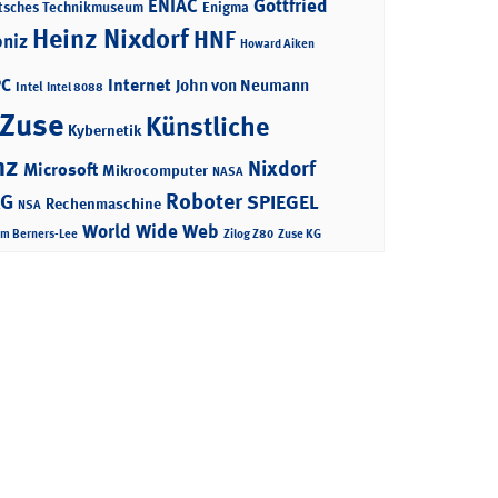
ENIAC
Gottfried
tsches Technikmuseum
Enigma
Heinz Nixdorf
HNF
bniz
Howard Aiken
PC
Internet
John von Neumann
Intel
Intel 8088
 Zuse
Künstliche
Kybernetik
nz
Nixdorf
Microsoft
Mikrocomputer
NASA
Roboter
AG
SPIEGEL
Rechenmaschine
NSA
World Wide Web
im Berners-Lee
Zilog Z80
Zuse KG