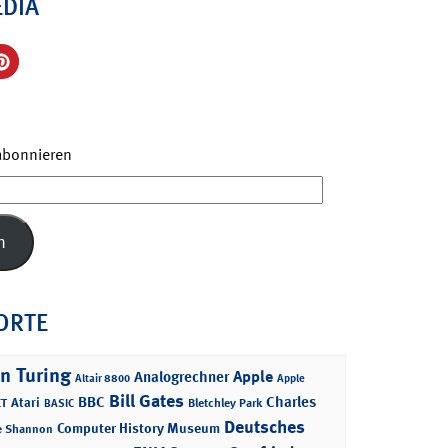
EDIA
 abonnieren
n
ORTE
n Turing
Apple
Analogrechner
Altair 8800
Apple
Bill Gates
BBC
Charles
Atari
T
Bletchley Park
BASIC
Deutsches
Computer History Museum
e Shannon