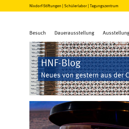
Nixdorf-Stiftungen
|
Schülerlabor
|
Tagungszentrum
Besuch
Dauerausstellung
Ausstellun
HNF-Blog
Neues von gestern aus der 