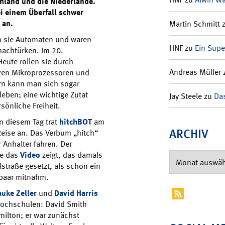
hland und die Niederlande.
i einem Überfall schwer
n an.
Martin Schmitt
en sie Automaten und waren
HNF
zu
Ein Supe
achtürken. Im 20.
Heute rollen sie durch
Andreas Müller
zen Mikroprozessoren und
rn kann man sich sogar
leben; eine wichtige Zutat
Jay Steele
zu
Das
önliche Freiheit.
n diesem Tag trat
hitchBOT
am
ARCHIV
Reise an. Das Verbum „hitch“
Anhalter fahren. Der
ie das
Video
zeigt, das damals
straße gesetzt, als schon ein
npaar mitnahm.
auke Zeller
und
David Harris
Hochschulen: David Smith
ilton; er war zunächst