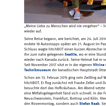
„Meine Liebe zu Menschen wird nie vergehen“ – hi
wieder auf.
Seine Reise begann, wie berichtet, am 24. Juli 2014
endete 18 Autostopps später am 21. August im Pazi
Schluss wagte hitchBOT einen kurzen Abstecher in
ihn zum nahe gelegenen
Seattle
, wo er eine Stun
wieder nach Kanada zurück. Seine Heimat hat er s
Seit November 2017 sitzt er in der eigenen
Vitrine
(
Technikmuseum
der kanadischen Hauptstadt Otta
Schon am 13. Februar 2015 ging sein Zwilling auf W
hitchBOT. Er flog zunächst mit Frauke Zeller und
besuchte dort das Hofbräuhaus. Am Abend setzte e
eine Mitfahrgelegenheit fand sich schnell. In der F
Neuschwanstein, Frankfurt, Bottrop und Köln. Hier
den Rosenmontag, sondern auch
Stefan Raab
. S