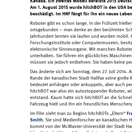
Kanada. Ein zweites Modell bereiste 2015 Deutsc
Am 1. August 2015 wurde hitchBOT in den USA be
beschädigt. Im HNF fängt für ihn ein neues Lebe
Roboter gibt es schon lange. In der Frühzeit hieß
ortsgebunden – man denke an den berühmten Sch
Jahrhundert lernten sie laufen und wurden mobil. 
Forschungsinstitute oder Computermuseen, besit
elektronische Sinnesorgane. Mit manchen Robote
unterhalten. Sie führen ein glückliches Maschinen
müssen sie jedoch entbehren: Sie haben keine pers
Das änderte sich am Sonntag, dem 27. Juli 2014. A
Rande der kanadischen Stadt Halifax seine große 
bedeutet anhängen oder ankuppeln, aber auch per 
hitchBOT war also ein autostoppender Roboter, w
entstand. Kaum hatte sich hitchBOT an die Schnell
Fahrzeug hielt und ihn ein freundliches Mensche
Im Film sieht man zu Beginn hitchBOTs „Eltern“
Fr
Smith
. Sie sind Medienforscher an kanadischen 
kommt von der McMaster-Universität der Stadt Ham