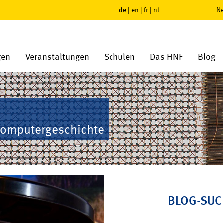
de
|
en
|
fr
|
nl
Ne
gen
Veranstaltungen
Schulen
Das HNF
Blog
Computergeschichte
BLOG-SUC
Suchen