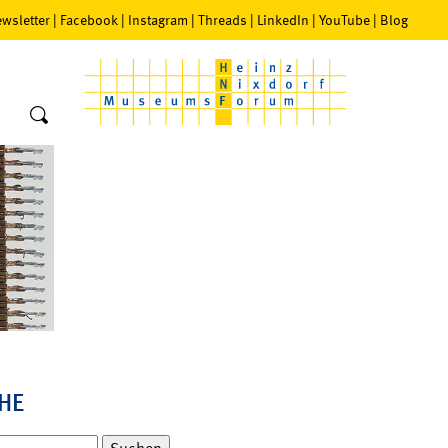
wsletter
|
Facebook
|
Instagram
|
Threads
|
LinkedIn
|
YouTube
|
Blog
HE