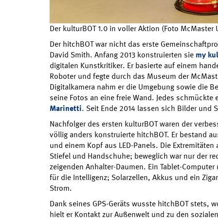
Der kulturBOT 1.0 in voller Aktion (Foto McMaster 
Der hitchBOT war nicht das erste Gemeinschaftproj
David Smith. Anfang 2013 konstruierten sie
my kul
digitalen Kunstkritiker. Er basierte auf einem han
Roboter und fegte durch das Museum der McMaster
Digitalkamera nahm er die Umgebung sowie die Bes
seine Fotos an eine freie Wand. Jedes schmückte e
Marinetti
. Seit Ende 2014 lassen sich Bilder und
Nachfolger des ersten kulturBOT waren der verbes
völlig anders konstruierte hitchBOT. Er bestand a
und einem Kopf aus LED-Panels. Die Extremitäten 
Stiefel und Handschuhe; beweglich war nur der re
zeigenden Anhalter-Daumen. Ein Tablet-Computer 
für die Intelligenz; Solarzellen, Akkus und ein Zi
Strom.
Dank seines GPS-Geräts wusste hitchBOT stets, wo
hielt er Kontakt zur Außenwelt und zu den soziale