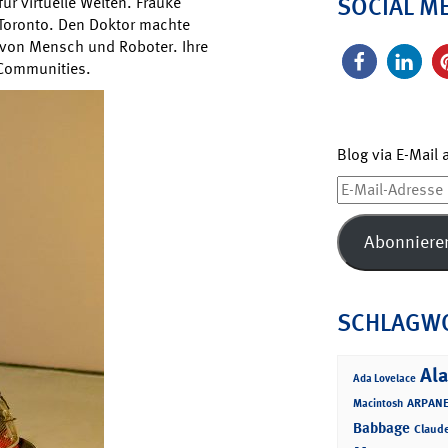
SOCIAL M
 für virtuelle Welten. Frauke
in Toronto. Den Doktor machte
von Mensch und Roboter. Ihre
-Communities.
Blog via E-Mail
E-
Mail-
Adresse
Abonniere
SCHLAGW
Ala
Ada Lovelace
ARPANE
Macintosh
Babbage
Claud