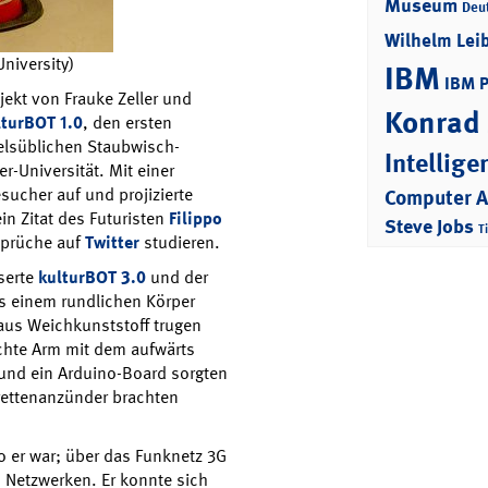
Museum
Deu
Wilhelm Lei
University)
IBM
IBM 
ekt von Frauke Zeller und
Konrad
turBOT 1.0
, den ersten
delsüblichen Staubwisch-
Intellige
-Universität. Mit einer
ucher auf und projizierte
Computer 
in Zitat des Futuristen
Filippo
Steve Jobs
T
 Sprüche auf
Twitter
studieren.
serte
kulturBOT 3.0
und der
us einem rundlichen Körper
aus Weichkunststoff trugen
chte Arm mit dem aufwärts
und ein Arduino-Board sorgten
garettenanzünder brachten
 er war; über das Funknetz 3G
n Netzwerken. Er konnte sich