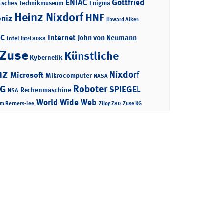
ENIAC
Gottfried
tsches Technikmuseum
Enigma
Heinz Nixdorf
HNF
bniz
Howard Aiken
PC
Internet
John von Neumann
Intel
Intel 8088
 Zuse
Künstliche
Kybernetik
nz
Nixdorf
Microsoft
Mikrocomputer
NASA
Roboter
AG
SPIEGEL
Rechenmaschine
NSA
World Wide Web
im Berners-Lee
Zilog Z80
Zuse KG