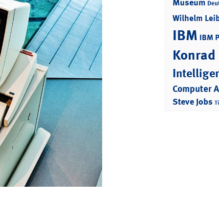
Museum
Deu
Wilhelm Lei
IBM
IBM 
Konrad
Intellige
Computer 
Steve Jobs
T