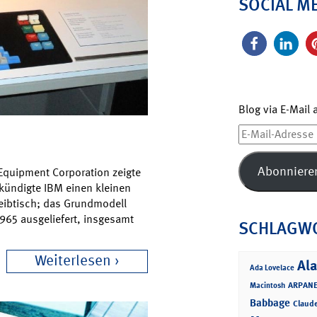
SOCIAL M
Blog via E-Mail
E-
Mail-
Adresse
Abonniere
l Equipment Corporation zeigte
 kündigte IBM einen kleinen
reibtisch; das Grundmodell
965 ausgeliefert, insgesamt
SCHLAGW
Weiterlesen
Ala
Ada Lovelace
ARPANE
Macintosh
Babbage
Claud