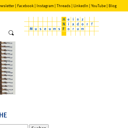
wsletter
|
Facebook
|
Instagram
|
Threads
|
LinkedIn
|
YouTube
|
Blog
HE