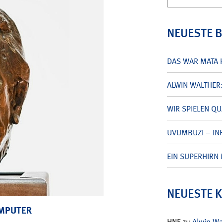
nach:
NEUESTE 
DAS WAR MATA 
ALWIN WALTHER
WIR SPIELEN Q
UVUMBUZI – INF
EIN SUPERHIRN 
NEUESTE 
OMPUTER
HNF
zu
Alwin W