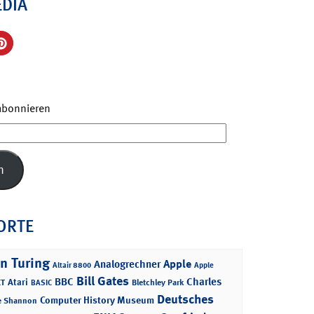
EDIA
 abonnieren
n
ORTE
n Turing
Apple
Analogrechner
Altair 8800
Apple
Bill Gates
BBC
Charles
Atari
T
Bletchley Park
BASIC
Deutsches
Computer History Museum
e Shannon