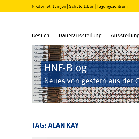
Nixdorf-Stiftungen
|
Schülerlabor
|
Tagungszentrum
Besuch
Dauerausstellung
Ausstellun
HNF-Blog
Neues von gestern aus der 
TAG: ALAN KAY