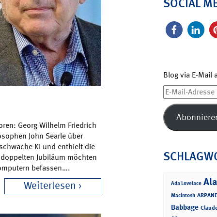
SOCIAL M
Blog via E-Mail
E-
Mail-
Adresse
Abonniere
oren: Georg Wilhelm Friedrich
losophen John Searle über
d schwache KI und enthielt die
SCHLAGW
 doppelten Jubiläum möchten
 Computern befassen….
Ala
Weiterlesen
Ada Lovelace
ARPANE
Macintosh
Babbage
Claud