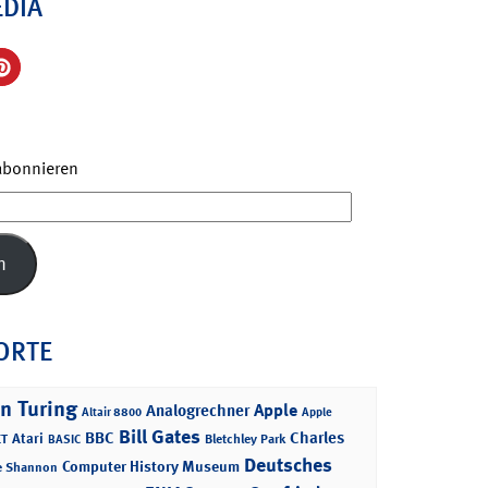
EDIA
 abonnieren
n
ORTE
n Turing
Apple
Analogrechner
Altair 8800
Apple
Bill Gates
BBC
Charles
Atari
T
Bletchley Park
BASIC
Deutsches
Computer History Museum
e Shannon