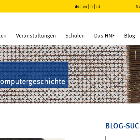
de
|
en
|
fr
|
nl
Ne
gen
Veranstaltungen
Schulen
Das HNF
Blog
Computergeschichte
BLOG-SUC
Suchen