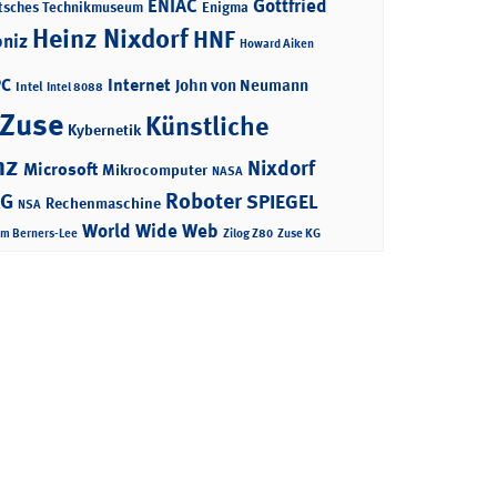
ENIAC
Gottfried
tsches Technikmuseum
Enigma
Heinz Nixdorf
HNF
bniz
Howard Aiken
PC
Internet
John von Neumann
Intel
Intel 8088
 Zuse
Künstliche
Kybernetik
nz
Nixdorf
Microsoft
Mikrocomputer
NASA
Roboter
AG
SPIEGEL
Rechenmaschine
NSA
World Wide Web
im Berners-Lee
Zilog Z80
Zuse KG