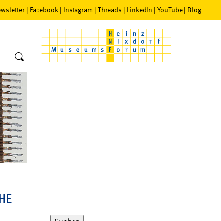
wsletter
|
Facebook
|
Instagram
|
Threads
|
LinkedIn
|
YouTube
|
Blog
HE