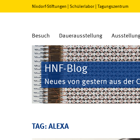
Nixdorf-Stiftungen
|
Schülerlabor
|
Tagungszentrum
Besuch
Dauerausstellung
Ausstellun
HNF-Blog
Neues von gestern aus der 
TAG: ALEXA