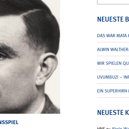
nach:
NEUESTE 
DAS WAR MATA 
ALWIN WALTHER
WIR SPIELEN Q
UVUMBUZI – INF
EIN SUPERHIRN 
NEUESTE 
NSSPIEL
HNF
zu
Alwin W