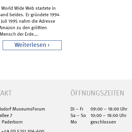
 World Wide Web startete in
rband beides. Er gründete 1994
 Juli 1995 nahm die Adresse
Amazon zu den größten
e Mensch der Erde….
Weiterlesen
AKT
ÖFFNUNGSZEITEN
Nixdorf MuseumsForum
Di – Fr
09:00 – 18:00 Uhr
allee 7
Sa – So
10:00 – 18:00 Uhr
2 Paderborn
Mo
geschlossen
+49 (0) 5251 306-600