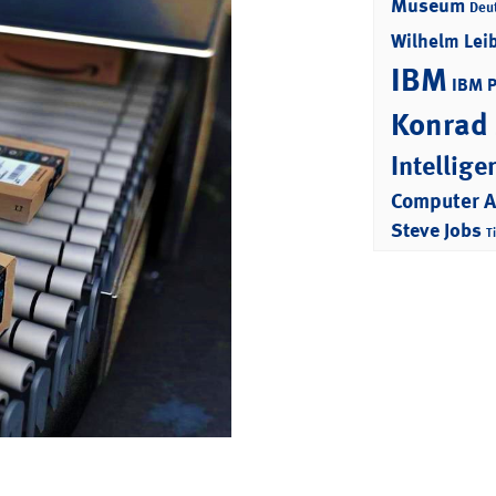
Museum
Deu
Wilhelm Lei
IBM
IBM 
Konrad
Intellige
Computer 
Steve Jobs
T