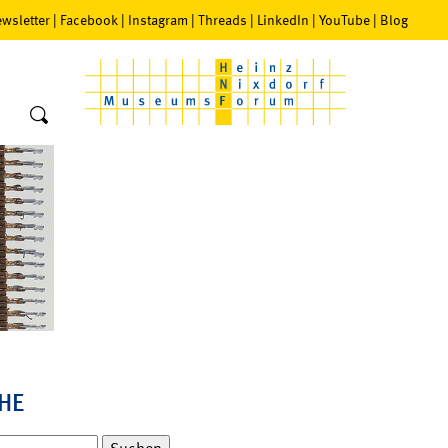
wsletter
|
Facebook
|
Instagram
|
Threads
|
LinkedIn
|
YouTube
|
Blog
HE