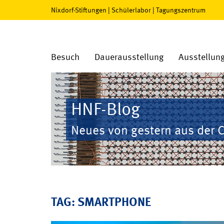
Nixdorf-Stiftungen
|
Schülerlabor
|
Tagungszentrum
Besuch
Dauerausstellung
Ausstellun
HNF-Blog
Neues von gestern aus der 
TAG: SMARTPHONE