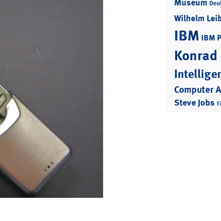
Museum
Deu
Wilhelm Lei
IBM
IBM 
Konrad
Intellige
Computer 
Steve Jobs
T