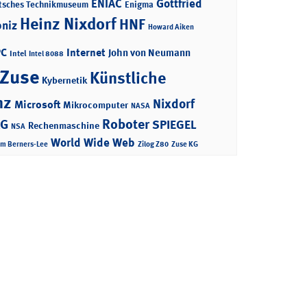
ENIAC
Gottfried
tsches Technikmuseum
Enigma
Heinz Nixdorf
HNF
bniz
Howard Aiken
PC
Internet
John von Neumann
Intel
Intel 8088
 Zuse
Künstliche
Kybernetik
nz
Nixdorf
Microsoft
Mikrocomputer
NASA
Roboter
AG
SPIEGEL
Rechenmaschine
NSA
World Wide Web
im Berners-Lee
Zilog Z80
Zuse KG