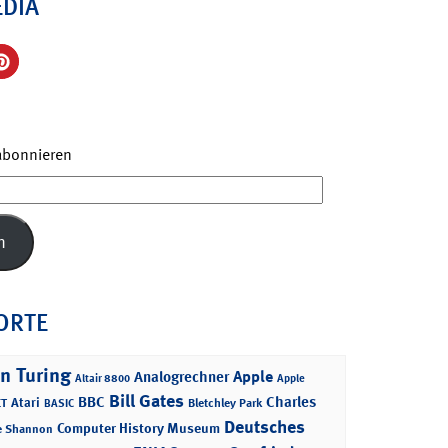
EDIA
 abonnieren
n
ORTE
n Turing
Apple
Analogrechner
Altair 8800
Apple
Bill Gates
BBC
Charles
Atari
T
Bletchley Park
BASIC
Deutsches
Computer History Museum
e Shannon