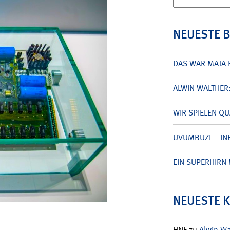
nach:
NEUESTE 
DAS WAR MATA 
ALWIN WALTHER
WIR SPIELEN Q
UVUMBUZI – INF
EIN SUPERHIRN 
NEUESTE 
HNF
zu
Alwin W