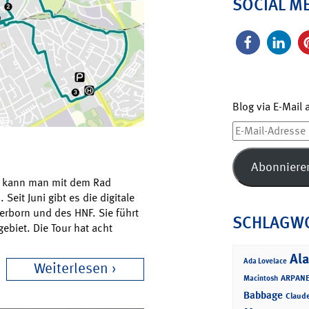
SOCIAL M
Blog via E-Mail
E-
Mail-
Adresse
Abonniere
rn kann man mit dem Rad
eit Juni gibt es die digitale
derborn und des HNF. Sie führt
SCHLAGW
ebiet. Die Tour hat acht
Ala
Ada Lovelace
Weiterlesen
ARPANE
Macintosh
Babbage
Claud