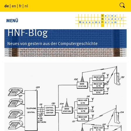
de
|
en
|
fr
|
nl
MENÜ
HNF-Blog
Neues von gestern aus der Computergeschichte