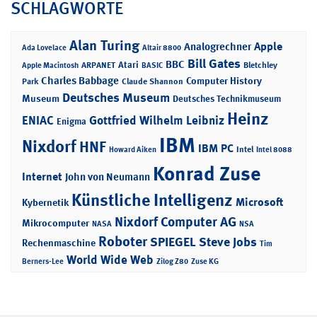
SCHLAGWORTE
Alan Turing
Apple
Analogrechner
Ada Lovelace
Altair 8800
Bill Gates
BBC
Atari
ARPANET
Bletchley
Apple Macintosh
BASIC
Charles Babbage
Computer History
Park
Claude Shannon
Deutsches Museum
Museum
Deutsches Technikmuseum
Heinz
ENIAC
Gottfried Wilhelm Leibniz
Enigma
IBM
Nixdorf
HNF
IBM PC
Intel
Howard Aiken
Intel 8088
Konrad Zuse
Internet
John von Neumann
Künstliche Intelligenz
Microsoft
Kybernetik
Nixdorf Computer AG
Mikrocomputer
NASA
NSA
Roboter
SPIEGEL
Steve Jobs
Rechenmaschine
Tim
World Wide Web
Berners-Lee
Zilog Z80
Zuse KG