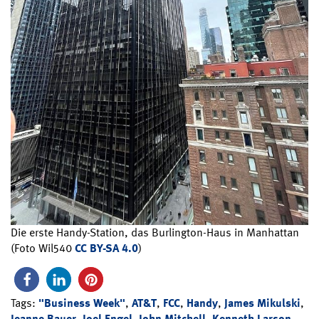
Die erste Handy-Station, das Burlington-Haus in Manhattan
(Foto Wil540
CC BY-SA 4.0
)
Tags:
"Business Week"
,
AT&T
,
FCC
,
Handy
,
James Mikulski
,
Jeanne Bauer
,
Joel Engel
,
John Mitchell
,
Kenneth Larson
,