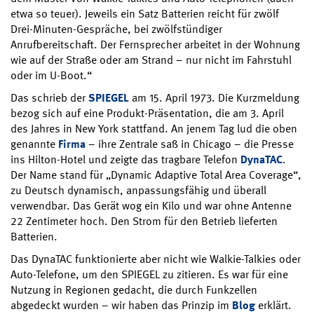
etwa so teuer). Jeweils ein Satz Batterien reicht für zwölf
Drei-Minuten-Gespräche, bei zwölfstündiger
Anrufbereitschaft. Der Fernsprecher arbeitet in der Wohnung
wie auf der Straße oder am Strand – nur nicht im Fahrstuhl
oder im U-Boot.“
Das schrieb der
SPIEGEL
am 15. April 1973. Die Kurzmeldung
bezog sich auf eine Produkt-Präsentation, die am 3. April
des Jahres in New York stattfand. An jenem Tag lud die oben
genannte
Firma
– ihre Zentrale saß in Chicago – die Presse
ins Hilton-Hotel und zeigte das tragbare Telefon
DynaTAC
.
Der Name stand für „Dynamic Adaptive Total Area Coverage“,
zu Deutsch dynamisch, anpassungsfähig und überall
verwendbar. Das Gerät wog ein Kilo und war ohne Antenne
22 Zentimeter hoch. Den Strom für den Betrieb lieferten
Batterien.
Das DynaTAC funktionierte aber nicht wie Walkie-Talkies oder
Auto-Telefone, um den SPIEGEL zu zitieren. Es war für eine
Nutzung in Regionen gedacht, die durch Funkzellen
abgedeckt wurden – wir haben das Prinzip im
Blog
erklärt.