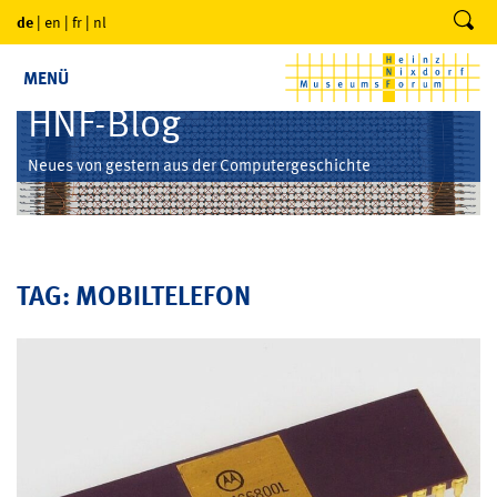
de
|
en
|
fr
|
nl
MENÜ
HNF-Blog
Neues von gestern aus der Computergeschichte
TAG: MOBILTELEFON