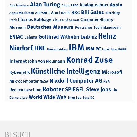
Alan Turing
Apple
Analogrechner
Ada Lovelace
Altair 8800
Bill Gates
BBC
Atari
ARPANET
Bletchley
Apple Macintosh
BASIC
Charles Babbage
Computer History
Park
Claude Shannon
Deutsches Museum
Museum
Deutsches Technikmuseum
Heinz
ENIAC
Gottfried Wilhelm Leibniz
Enigma
IBM
Nixdorf
HNF
IBM PC
Intel
Howard Aiken
Intel 8088
Konrad Zuse
Internet
John von Neumann
Künstliche Intelligenz
Microsoft
Kybernetik
Nixdorf Computer AG
Mikrocomputer
NASA
NSA
Roboter
SPIEGEL
Steve Jobs
Rechenmaschine
Tim
World Wide Web
Berners-Lee
Zilog Z80
Zuse KG
BESUCH