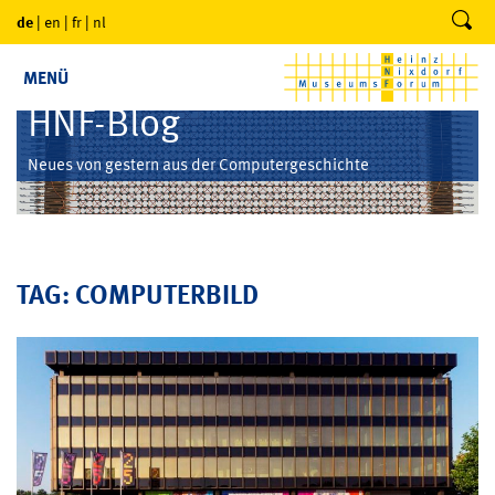
de
|
en
|
fr
|
nl
MENÜ
HNF-Blog
Neues von gestern aus der Computergeschichte
TAG: COMPUTERBILD