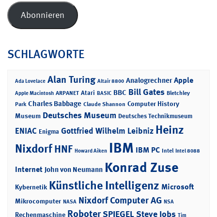
Adresse
Abonnieren
SCHLAGWORTE
Alan Turing
Apple
Analogrechner
Ada Lovelace
Altair 8800
Bill Gates
BBC
Atari
ARPANET
Bletchley
Apple Macintosh
BASIC
Charles Babbage
Computer History
Park
Claude Shannon
Deutsches Museum
Museum
Deutsches Technikmuseum
Heinz
ENIAC
Gottfried Wilhelm Leibniz
Enigma
IBM
Nixdorf
HNF
IBM PC
Intel
Howard Aiken
Intel 8088
Konrad Zuse
Internet
John von Neumann
Künstliche Intelligenz
Microsoft
Kybernetik
Nixdorf Computer AG
Mikrocomputer
NASA
NSA
Roboter
SPIEGEL
Steve Jobs
Rechenmaschine
Tim