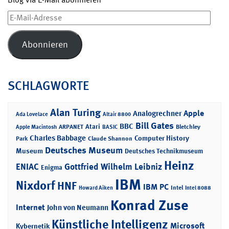
E-
Mail-
Adresse
Abonnieren
SCHLAGWORTE
Alan Turing
Apple
Analogrechner
Ada Lovelace
Altair 8800
Bill Gates
BBC
Atari
ARPANET
Bletchley
Apple Macintosh
BASIC
Charles Babbage
Computer History
Park
Claude Shannon
Deutsches Museum
Museum
Deutsches Technikmuseum
Heinz
ENIAC
Gottfried Wilhelm Leibniz
Enigma
IBM
Nixdorf
HNF
IBM PC
Intel
Howard Aiken
Intel 8088
Konrad Zuse
Internet
John von Neumann
Künstliche Intelligenz
Microsoft
Kybernetik