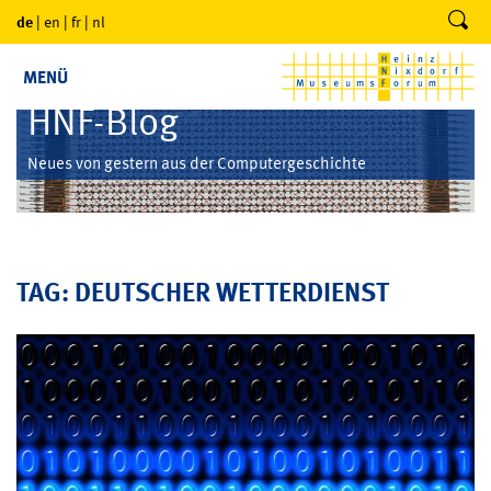
de
|
en
|
fr
|
nl
MENÜ
HNF-Blog
Neues von gestern aus der Computergeschichte
TAG: DEUTSCHER WETTERDIENST