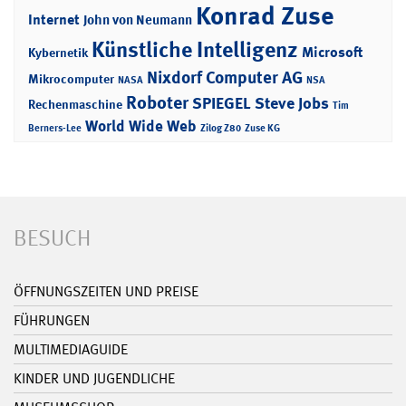
Konrad Zuse
Internet
John von Neumann
Künstliche Intelligenz
Microsoft
Kybernetik
Nixdorf Computer AG
Mikrocomputer
NASA
NSA
Roboter
SPIEGEL
Steve Jobs
Rechenmaschine
Tim
World Wide Web
Berners-Lee
Zilog Z80
Zuse KG
BESUCH
ÖFFNUNGSZEITEN UND PREISE
FÜHRUNGEN
MULTIMEDIAGUIDE
KINDER UND JUGENDLICHE