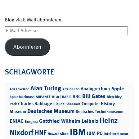
Blog via E-Mail abonnieren
E-
Mail-
Adresse
Abonnieren
SCHLAGWORTE
Alan Turing
Apple
Analogrechner
Ada Lovelace
Altair 8800
Bill Gates
BBC
Atari
ARPANET
Bletchley
Apple Macintosh
BASIC
Charles Babbage
Computer History
Park
Claude Shannon
Deutsches Museum
Museum
Deutsches Technikmuseum
Heinz
ENIAC
Gottfried Wilhelm Leibniz
Enigma
IBM
Nixdorf
HNF
IBM PC
Intel
Howard Aiken
Intel 8088