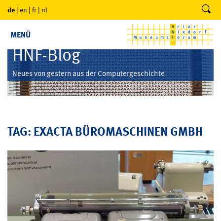
de
|
en
|
fr
|
nl
MENÜ
HNF-Blog
Neues von gestern aus der Computergeschichte
TAG: EXACTA BÜROMASCHINEN GMBH