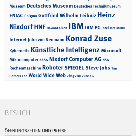
Deutsches Museum
Museum
Deutsches Technikmuseum
Heinz
ENIAC
Gottfried Wilhelm Leibniz
Enigma
IBM
Nixdorf
HNF
IBM PC
Intel
Howard Aiken
Intel 8088
Konrad Zuse
Internet
John von Neumann
Künstliche Intelligenz
Microsoft
Kybernetik
Nixdorf Computer AG
Mikrocomputer
NASA
NSA
Roboter
SPIEGEL
Steve Jobs
Rechenmaschine
Tim
World Wide Web
Berners-Lee
Zilog Z80
Zuse KG
BESUCH
ÖFFNUNGSZEITEN UND PREISE