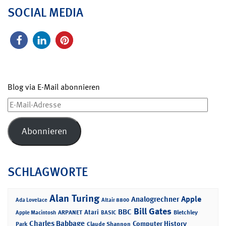
SOCIAL MEDIA
Blog via E-Mail abonnieren
E-
Mail-
Adresse
Abonnieren
SCHLAGWORTE
Alan Turing
Apple
Analogrechner
Ada Lovelace
Altair 8800
Bill Gates
BBC
Atari
ARPANET
Bletchley
Apple Macintosh
BASIC
Charles Babbage
Computer History
Park
Claude Shannon