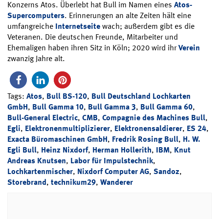
Konzerns Atos. Überlebt hat Bull im Namen eines
Atos-
Supercomputers
. Erinnerungen an alte Zeiten hält eine
umfangreiche
Internetseite
wach; außerdem gibt es die
Veteranen. Die deutschen Freunde, Mitarbeiter und
Ehemaligen haben ihren Sitz in Köln; 2020 wird ihr
Verein
zwanzig Jahre alt.
Tags:
Atos
,
Bull BS-120
,
Bull Deutschland Lochkarten
GmbH
,
Bull Gamma 10
,
Bull Gamma 3
,
Bull Gamma 60
,
Bull-General Electric
,
CMB
,
Compagnie des Machines Bull
,
Egli
,
Elektronenmultiplizierer
,
Elektronensaldierer
,
ES 24
,
Exacta Büromaschinen GmbH
,
Fredrik Rosing Bull
,
H. W.
Egli Bull
,
Heinz Nixdorf
,
Herman Hollerith
,
IBM
,
Knut
Andreas Knutsen
,
Labor für Impulstechnik
,
Lochkartenmischer
,
Nixdorf Computer AG
,
Sandoz
,
Storebrand
,
technikum29
,
Wanderer