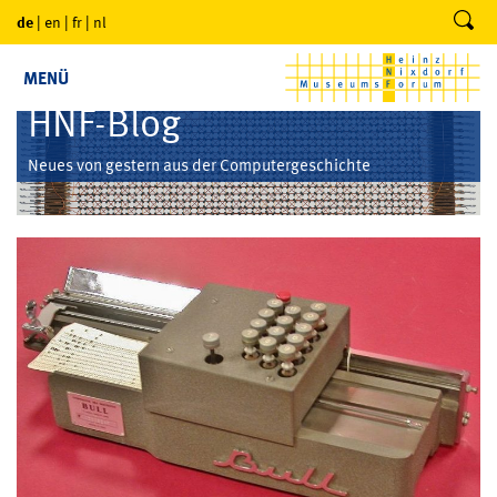
de
|
en
|
fr
|
nl
MENÜ
HNF-Blog
Neues von gestern aus der Computergeschichte