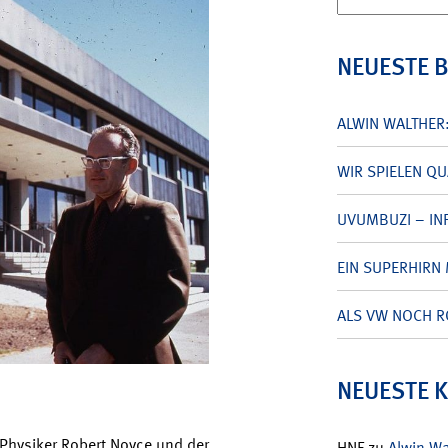
nach:
NEUESTE 
ALWIN WALTHER
WIR SPIELEN Q
UVUMBUZI – INF
EIN SUPERHIRN 
ALS VW NOCH R
NEUESTE 
r Physiker Robert Noyce und der
HNF
zu
Alwin W