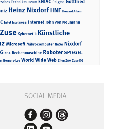
ENIAC
Gottfried
tsches Technikmuseum
Enigma
Heinz Nixdorf
HNF
bniz
Howard Aiken
PC
Internet
John von Neumann
Intel
Intel 8088
 Zuse
Künstliche
Kybernetik
nz
Nixdorf
Microsoft
Mikrocomputer
NASA
Roboter
AG
SPIEGEL
Rechenmaschine
NSA
World Wide Web
im Berners-Lee
Zilog Z80
Zuse KG
SOCIAL MEDIA