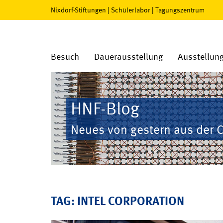
Nixdorf-Stiftungen
|
Schülerlabor
|
Tagungszentrum
Besuch
Dauerausstellung
Ausstellun
HNF-Blog
Neues von gestern aus der 
TAG: INTEL CORPORATION