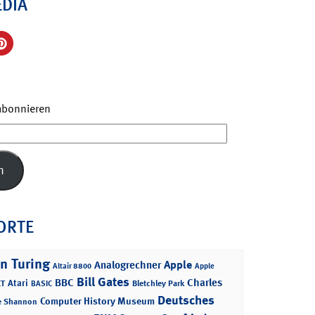
EDIA
 abonnieren
n
ORTE
n Turing
Apple
Analogrechner
Altair 8800
Apple
Bill Gates
BBC
Charles
Atari
T
Bletchley Park
BASIC
Deutsches
Computer History Museum
e Shannon