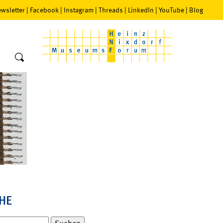
wsletter
|
Facebook
|
Instagram
|
Threads
|
LinkedIn
|
YouTube
|
Blog
HE