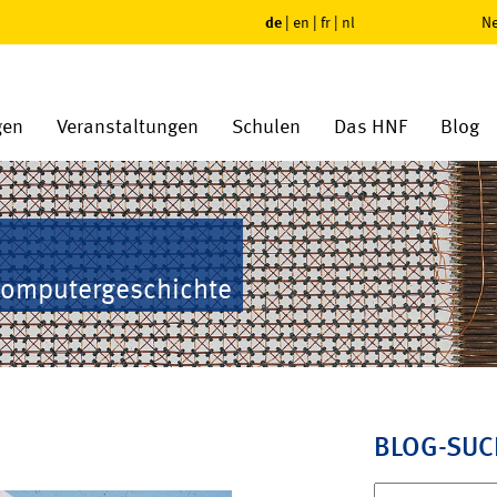
de
|
en
|
fr
|
nl
Ne
gen
Veranstaltungen
Schulen
Das HNF
Blog
Computergeschichte
BLOG-SUC
Suchen