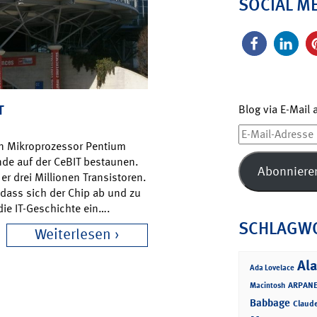
SOCIAL M
T
Blog via E-Mail
E-
en Mikroprozessor Pentium
Mail-
nde auf der CeBIT bestaunen.
Adresse
Abonniere
er drei Millionen Transistoren.
dass sich der Chip ab und zu
die IT-Geschichte ein….
SCHLAGW
Weiterlesen
Ala
Ada Lovelace
ARPANE
Macintosh
Babbage
Claud