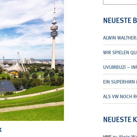
nach:
NEUESTE 
ALWIN WALTHER
WIR SPIELEN Q
UVUMBUZI – INF
EIN SUPERHIRN 
ALS VW NOCH R
NEUESTE 
K
HNF
zu
Alwin W