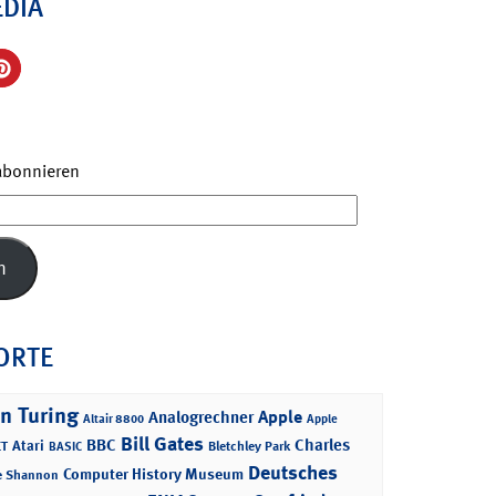
EDIA
 abonnieren
n
ORTE
n Turing
Apple
Analogrechner
Altair 8800
Apple
Bill Gates
BBC
Charles
Atari
T
Bletchley Park
BASIC
Deutsches
Computer History Museum
e Shannon