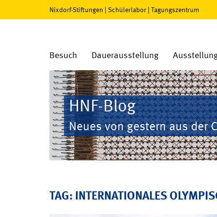
Nixdorf-Stiftungen
|
Schülerlabor
|
Tagungszentrum
Besuch
Dauerausstellung
Ausstellun
HNF-Blog
Neues von gestern aus der 
TAG: INTERNATIONALES OLYMPI