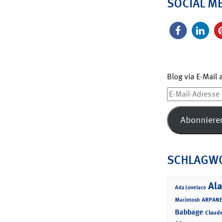
SOCIAL M
Blog via E-Mail
E-
Mail-
Adresse
Abonniere
SCHLAGW
Ala
Ada Lovelace
ARPANE
Macintosh
Babbage
Claud