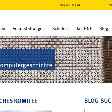
de
|
en
|
fr
|
nl
Ne
gen
Veranstaltungen
Schulen
Das HNF
Blog
Computergeschichte
BLOG-SUC
SCHES KOMITEE
Suchen