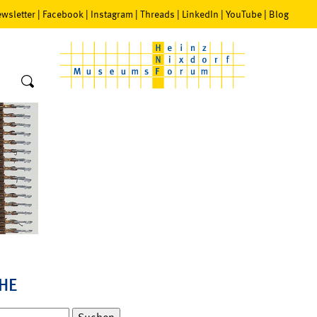
wsletter
|
Facebook
|
Instagram
|
Threads
|
LinkedIn
|
YouTube
|
Blog
HE