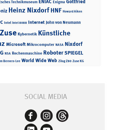
ENIAC
Gottfried
tsches Technikmuseum
Enigma
Heinz Nixdorf
HNF
bniz
Howard Aiken
PC
Internet
John von Neumann
Intel
Intel 8088
 Zuse
Künstliche
Kybernetik
nz
Nixdorf
Microsoft
Mikrocomputer
NASA
Roboter
AG
SPIEGEL
Rechenmaschine
NSA
World Wide Web
im Berners-Lee
Zilog Z80
Zuse KG
SOCIAL MEDIA