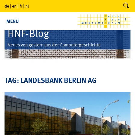
de
|
en
|
fr
|
nl
MENÜ
HNF-Blog
Neues von gestern aus der Computergeschichte
TAG: LANDESBANK BERLIN AG