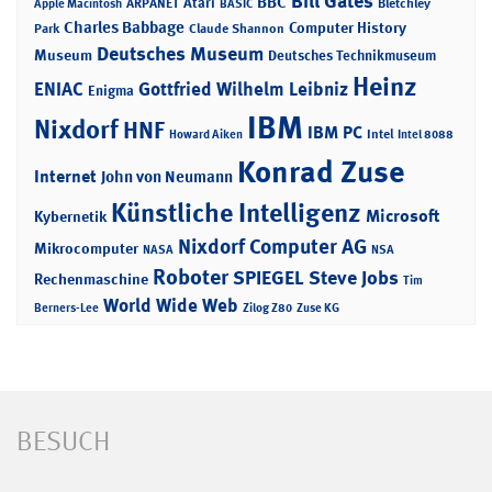
Bill Gates
BBC
Atari
ARPANET
Bletchley
Apple Macintosh
BASIC
Charles Babbage
Computer History
Park
Claude Shannon
Deutsches Museum
Museum
Deutsches Technikmuseum
Heinz
ENIAC
Gottfried Wilhelm Leibniz
Enigma
IBM
Nixdorf
HNF
IBM PC
Intel
Howard Aiken
Intel 8088
Konrad Zuse
Internet
John von Neumann
Künstliche Intelligenz
Microsoft
Kybernetik
Nixdorf Computer AG
Mikrocomputer
NASA
NSA
Roboter
SPIEGEL
Steve Jobs
Rechenmaschine
Tim
World Wide Web
Berners-Lee
Zilog Z80
Zuse KG
BESUCH