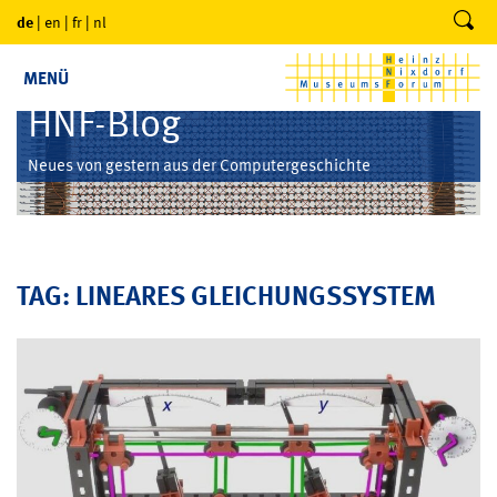
de
|
en
|
fr
|
nl
MENÜ
HNF-Blog
Neues von gestern aus der Computergeschichte
TAG: LINEARES GLEICHUNGSSYSTEM