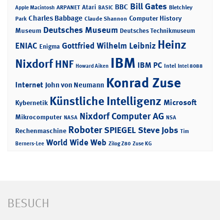
Bill Gates
BBC
Atari
ARPANET
Bletchley
Apple Macintosh
BASIC
Charles Babbage
Computer History
Park
Claude Shannon
Deutsches Museum
Museum
Deutsches Technikmuseum
Heinz
ENIAC
Gottfried Wilhelm Leibniz
Enigma
IBM
Nixdorf
HNF
IBM PC
Intel
Howard Aiken
Intel 8088
Konrad Zuse
Internet
John von Neumann
Künstliche Intelligenz
Microsoft
Kybernetik
Nixdorf Computer AG
Mikrocomputer
NASA
NSA
Roboter
SPIEGEL
Steve Jobs
Rechenmaschine
Tim
World Wide Web
Berners-Lee
Zilog Z80
Zuse KG
BESUCH