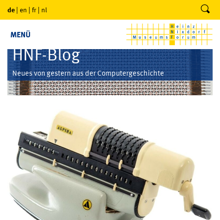
de
|
en
|
fr
|
nl
MENÜ
HNF-Blog
Neues von gestern aus der Computergeschichte