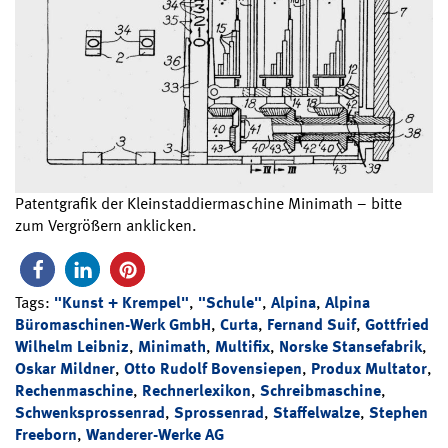
Patentgrafik der Kleinstaddiermaschine Minimath – bitte
zum Vergrößern anklicken.
Tags:
"Kunst + Krempel"
,
"Schule"
,
Alpina
,
Alpina
Büromaschinen-Werk GmbH
,
Curta
,
Fernand Suif
,
Gottfried
Wilhelm Leibniz
,
Minimath
,
Multifix
,
Norske Stansefabrik
,
Oskar Mildner
,
Otto Rudolf Bovensiepen
,
Produx Multator
,
Rechenmaschine
,
Rechnerlexikon
,
Schreibmaschine
,
Schwenksprossenrad
,
Sprossenrad
,
Staffelwalze
,
Stephen
Freeborn
,
Wanderer-Werke AG