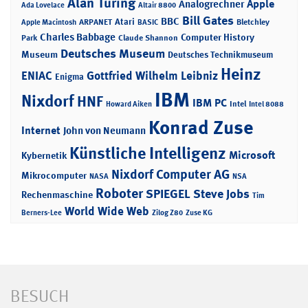
Alan Turing
Apple
Analogrechner
Ada Lovelace
Altair 8800
Bill Gates
BBC
Atari
ARPANET
Bletchley
Apple Macintosh
BASIC
Charles Babbage
Computer History
Park
Claude Shannon
Deutsches Museum
Museum
Deutsches Technikmuseum
Heinz
ENIAC
Gottfried Wilhelm Leibniz
Enigma
IBM
Nixdorf
HNF
IBM PC
Intel
Howard Aiken
Intel 8088
Konrad Zuse
Internet
John von Neumann
Künstliche Intelligenz
Microsoft
Kybernetik
Nixdorf Computer AG
Mikrocomputer
NASA
NSA
Roboter
SPIEGEL
Steve Jobs
Rechenmaschine
Tim
World Wide Web
Berners-Lee
Zilog Z80
Zuse KG
BESUCH