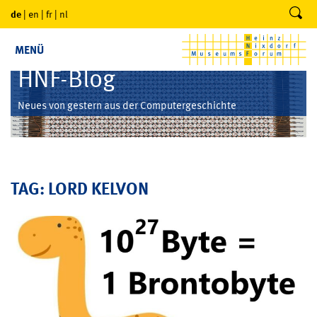
de
|
en
|
fr
|
nl
MENÜ
HNF-Blog
Neues von gestern aus der Computergeschichte
TAG: LORD KELVON