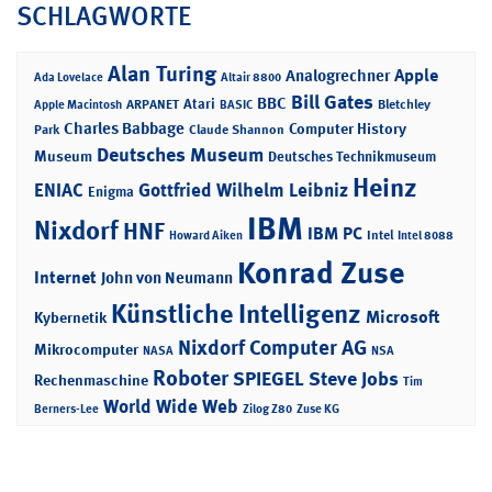
SCHLAGWORTE
Alan Turing
Apple
Analogrechner
Ada Lovelace
Altair 8800
Bill Gates
BBC
Atari
ARPANET
Bletchley
Apple Macintosh
BASIC
Charles Babbage
Computer History
Park
Claude Shannon
Deutsches Museum
Museum
Deutsches Technikmuseum
Heinz
ENIAC
Gottfried Wilhelm Leibniz
Enigma
IBM
Nixdorf
HNF
IBM PC
Intel
Howard Aiken
Intel 8088
Konrad Zuse
Internet
John von Neumann
Künstliche Intelligenz
Microsoft
Kybernetik
Nixdorf Computer AG
Mikrocomputer
NASA
NSA
Roboter
SPIEGEL
Steve Jobs
Rechenmaschine
Tim
World Wide Web
Berners-Lee
Zilog Z80
Zuse KG