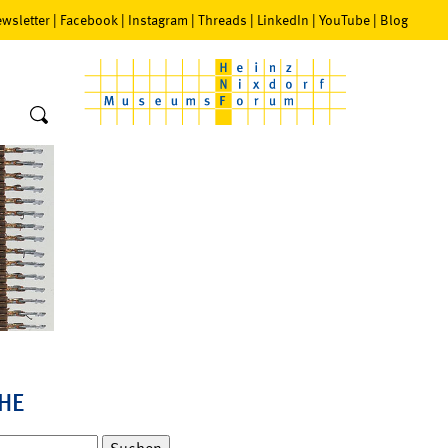
wsletter
|
Facebook
|
Instagram
|
Threads
|
LinkedIn
|
YouTube
|
Blog
HE