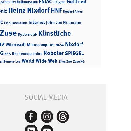
ENIAC
Gottfried
tsches Technikmuseum
Enigma
Heinz Nixdorf
HNF
bniz
Howard Aiken
PC
Internet
John von Neumann
Intel
Intel 8088
 Zuse
Künstliche
Kybernetik
nz
Nixdorf
Microsoft
Mikrocomputer
NASA
Roboter
AG
SPIEGEL
Rechenmaschine
NSA
World Wide Web
im Berners-Lee
Zilog Z80
Zuse KG
SOCIAL MEDIA