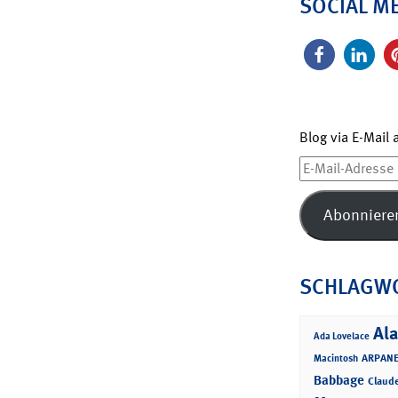
SOCIAL M
Blog via E-Mail
E-
Mail-
Adresse
Abonniere
SCHLAGW
Ala
Ada Lovelace
ARPANE
Macintosh
Babbage
Claud