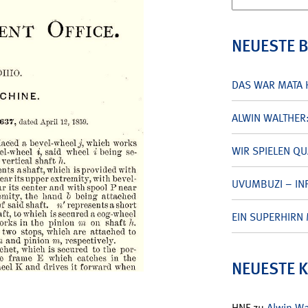
nach:
NEUESTE 
DAS WAR MATA 
ALWIN WALTHER
WIR SPIELEN Q
UVUMBUZI – INF
EIN SUPERHIRN 
NEUESTE 
HNF
zu
Alwin W