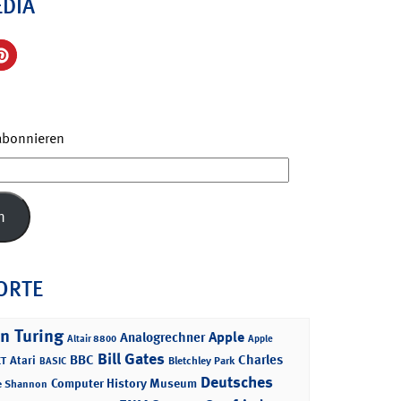
EDIA
 abonnieren
n
ORTE
n Turing
Apple
Analogrechner
Altair 8800
Apple
Bill Gates
BBC
Charles
Atari
T
Bletchley Park
BASIC
Deutsches
Computer History Museum
e Shannon