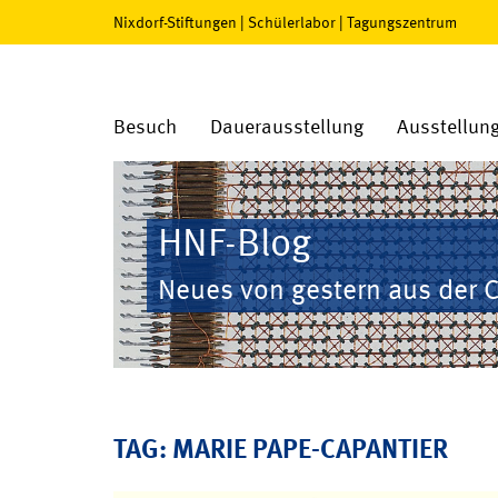
Nixdorf-Stiftungen
|
Schülerlabor
|
Tagungszentrum
Besuch
Dauerausstellung
Ausstellun
HNF-Blog
Neues von gestern aus der 
TAG: MARIE PAPE-CAPANTIER