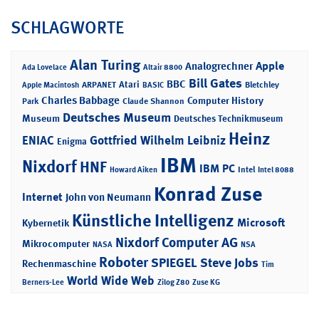
SCHLAGWORTE
Alan Turing
Apple
Analogrechner
Ada Lovelace
Altair 8800
Bill Gates
BBC
Atari
ARPANET
Bletchley
Apple Macintosh
BASIC
Charles Babbage
Computer History
Park
Claude Shannon
Deutsches Museum
Museum
Deutsches Technikmuseum
Heinz
ENIAC
Gottfried Wilhelm Leibniz
Enigma
IBM
Nixdorf
HNF
IBM PC
Intel
Howard Aiken
Intel 8088
Konrad Zuse
Internet
John von Neumann
Künstliche Intelligenz
Microsoft
Kybernetik
Nixdorf Computer AG
Mikrocomputer
NASA
NSA
Roboter
SPIEGEL
Steve Jobs
Rechenmaschine
Tim
World Wide Web
Berners-Lee
Zilog Z80
Zuse KG