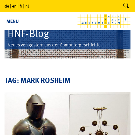
de
|
en
|
fr
|
nl
MENÜ
HNF-Blog
Neues von gestern aus der Computergeschichte
TAG: MARK ROSHEIM