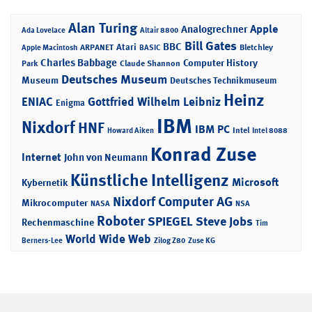
Alan Turing
Apple
Analogrechner
Ada Lovelace
Altair 8800
Bill Gates
BBC
Atari
ARPANET
Bletchley
Apple Macintosh
BASIC
Charles Babbage
Computer History
Park
Claude Shannon
Deutsches Museum
Museum
Deutsches Technikmuseum
Heinz
ENIAC
Gottfried Wilhelm Leibniz
Enigma
IBM
Nixdorf
HNF
IBM PC
Intel
Howard Aiken
Intel 8088
Konrad Zuse
Internet
John von Neumann
Künstliche Intelligenz
Microsoft
Kybernetik
Nixdorf Computer AG
Mikrocomputer
NASA
NSA
Roboter
SPIEGEL
Steve Jobs
Rechenmaschine
Tim
World Wide Web
Berners-Lee
Zilog Z80
Zuse KG