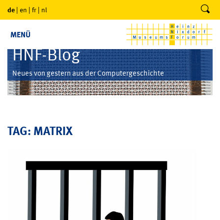
de
|
en
|
fr
|
nl
MENÜ
HNF-Blog
Neues von gestern aus der Computergeschichte
TAG: MATRIX