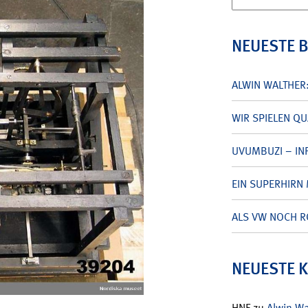
nach:
NEUESTE 
ALWIN WALTHER
WIR SPIELEN Q
UVUMBUZI – INF
EIN SUPERHIRN 
ALS VW NOCH R
NEUESTE 
HNF
zu
Alwin W