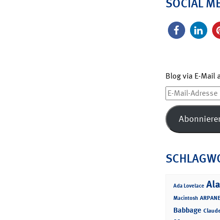
SOCIAL M
Blog via E-Mail
E-
Mail-
Adresse
Abonniere
SCHLAGW
Ala
Ada Lovelace
ARPANE
Macintosh
Babbage
Claud