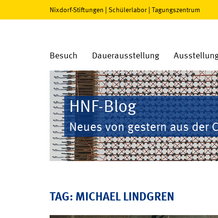
Nixdorf-Stiftungen
|
Schülerlabor
|
Tagungszentrum
Besuch
Dauerausstellung
Ausstellun
HNF-Blog
Neues von gestern aus der 
TAG: MICHAEL LINDGREN