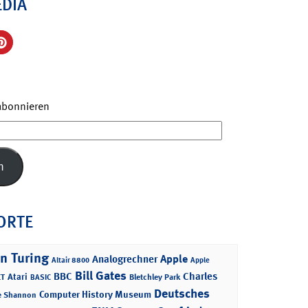
EDIA
 abonnieren
n
ORTE
n Turing
Apple
Analogrechner
Altair 8800
Apple
Bill Gates
BBC
Charles
Atari
T
Bletchley Park
BASIC
Deutsches
Computer History Museum
e Shannon