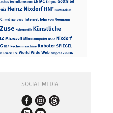
ENIAC
Gottfried
tsches Technikmuseum
Enigma
Heinz Nixdorf
HNF
bniz
Howard Aiken
PC
Internet
John von Neumann
Intel
Intel 8088
 Zuse
Künstliche
Kybernetik
nz
Nixdorf
Microsoft
Mikrocomputer
NASA
Roboter
AG
SPIEGEL
Rechenmaschine
NSA
World Wide Web
im Berners-Lee
Zilog Z80
Zuse KG
SOCIAL MEDIA