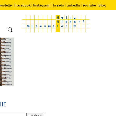
wsletter
|
Facebook
|
Instagram
|
Threads
|
LinkedIn
|
YouTube
|
Blog
HE