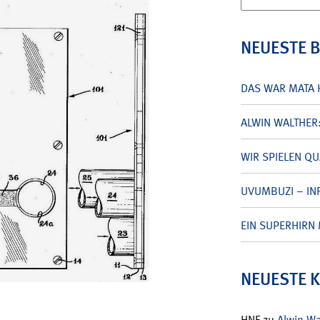
nach:
NEUESTE 
DAS WAR MATA 
ALWIN WALTHER
WIR SPIELEN Q
UVUMBUZI – INF
EIN SUPERHIRN 
NEUESTE 
HNF
zu
Alwin W