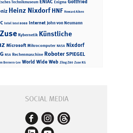
ENIAC
Gottfried
tsches Technikmuseum
Enigma
Heinz Nixdorf
HNF
bniz
Howard Aiken
PC
Internet
John von Neumann
Intel
Intel 8088
 Zuse
Künstliche
Kybernetik
nz
Nixdorf
Microsoft
Mikrocomputer
NASA
Roboter
AG
SPIEGEL
Rechenmaschine
NSA
World Wide Web
im Berners-Lee
Zilog Z80
Zuse KG
SOCIAL MEDIA