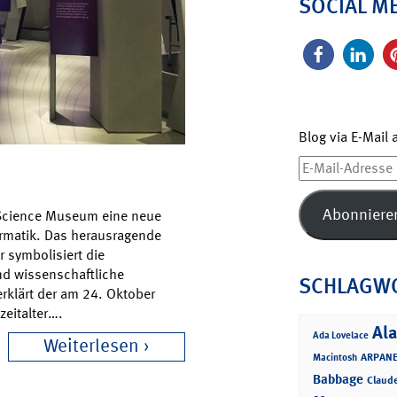
SOCIAL M
Blog via E-Mail
E-
Mail-
Adresse
Abonniere
 Science Museum eine neue
ormatik. Das herausragende
r symbolisiert die
nd wissenschaftliche
SCHLAGW
rklärt der am 24. Oktober
eitalter….
Ala
Ada Lovelace
Weiterlesen
ARPANE
Macintosh
Babbage
Claud