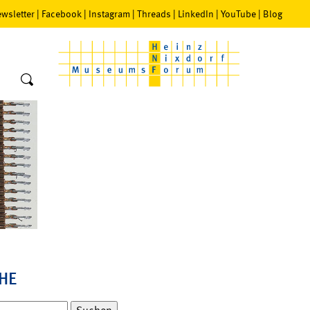
wsletter
|
Facebook
|
Instagram
|
Threads
|
LinkedIn
|
YouTube
|
Blog
HE