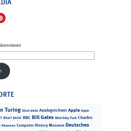
EDIA
 abonnieren
n
ORTE
n Turing
Apple
Analogrechner
Altair 8800
Apple
Bill Gates
BBC
Charles
Atari
T
Bletchley Park
BASIC
Deutsches
Computer History Museum
e Shannon