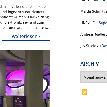
cher Physiker die Technik der
Martin Schmitt
ker und logischen Bauelemente
chströmt wurden. Eine Zeitlang
zur Elektronik; sie fand zum
HNF
zu
Ein Supe
mperaturen arbeiten mussten….
Andreas Müller
Weiterlesen
Jay Steele
zu
Das
ARCHIV