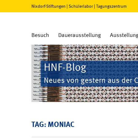
Nixdorf-Stiftungen
|
Schülerlabor
|
Tagungszentrum
Besuch
Dauerausstellung
Ausstellun
HNF-Blog
Neues von gestern aus der 
TAG: MONIAC