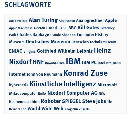
SCHLAGWORTE
Alan Turing
Apple
Analogrechner
Ada Lovelace
Altair 8800
Bill Gates
BBC
Atari
ARPANET
Bletchley
Apple Macintosh
BASIC
Charles Babbage
Computer History
Park
Claude Shannon
Deutsches Museum
Museum
Deutsches Technikmuseum
Heinz
ENIAC
Gottfried Wilhelm Leibniz
Enigma
IBM
Nixdorf
HNF
IBM PC
Intel
Howard Aiken
Intel 8088
Konrad Zuse
Internet
John von Neumann
Künstliche Intelligenz
Microsoft
Kybernetik
Nixdorf Computer AG
Mikrocomputer
NASA
NSA
Roboter
SPIEGEL
Steve Jobs
Rechenmaschine
Tim
World Wide Web
Berners-Lee
Zilog Z80
Zuse KG