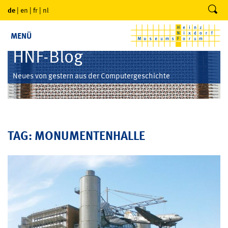
de
|
en
|
fr
|
nl
MENÜ
HNF-Blog
Neues von gestern aus der Computergeschichte
TAG: MONUMENTENHALLE