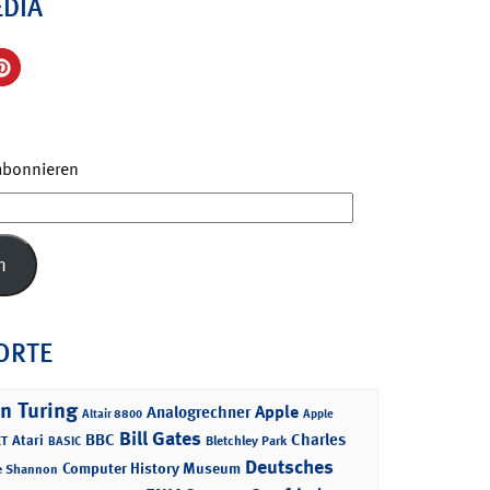
EDIA
 abonnieren
n
ORTE
n Turing
Apple
Analogrechner
Altair 8800
Apple
Bill Gates
BBC
Charles
Atari
T
Bletchley Park
BASIC
Deutsches
Computer History Museum
e Shannon