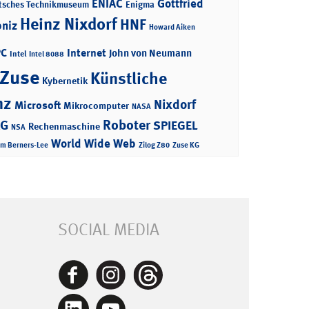
ENIAC
Gottfried
tsches Technikmuseum
Enigma
Heinz Nixdorf
HNF
bniz
Howard Aiken
PC
Internet
John von Neumann
Intel
Intel 8088
 Zuse
Künstliche
Kybernetik
nz
Nixdorf
Microsoft
Mikrocomputer
NASA
Roboter
AG
SPIEGEL
Rechenmaschine
NSA
World Wide Web
im Berners-Lee
Zilog Z80
Zuse KG
SOCIAL MEDIA