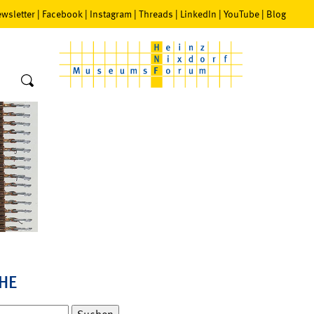
wsletter
|
Facebook
|
Instagram
|
Threads
|
LinkedIn
|
YouTube
|
Blog
HE