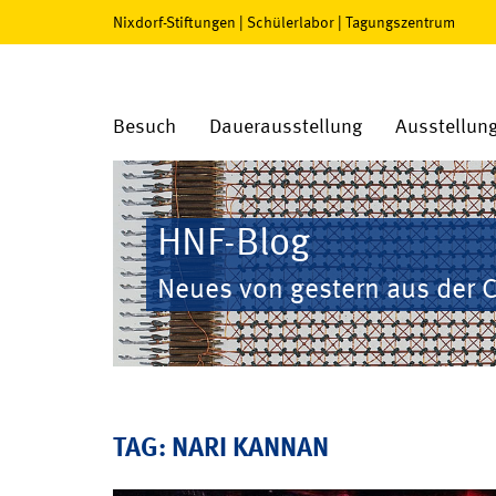
Nixdorf-Stiftungen
|
Schülerlabor
|
Tagungszentrum
Besuch
Dauerausstellung
Ausstellun
HNF-Blog
Neues von gestern aus der 
TAG: NARI KANNAN