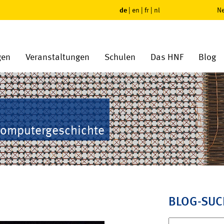
de
|
en
|
fr
|
nl
Ne
gen
Veranstaltungen
Schulen
Das HNF
Blog
Computergeschichte
BLOG-SUC
Suchen