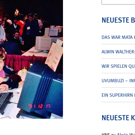
nach:
NEUESTE 
DAS WAR MATA 
ALWIN WALTHER
WIR SPIELEN Q
UVUMBUZI – INF
EIN SUPERHIRN 
NEUESTE 
HNF
zu
Alwin W