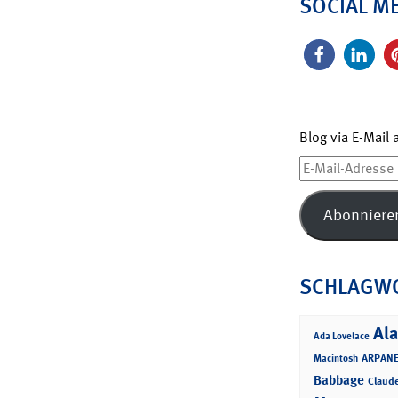
SOCIAL M
Blog via E-Mail
E-
Mail-
Adresse
Abonniere
SCHLAGW
Ala
Ada Lovelace
ARPANE
Macintosh
Babbage
Claud