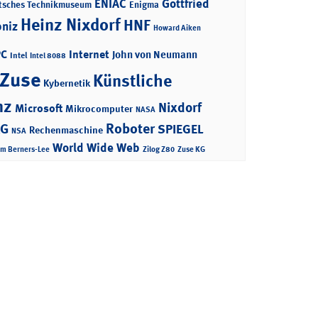
ENIAC
Gottfried
tsches Technikmuseum
Enigma
Heinz Nixdorf
HNF
bniz
Howard Aiken
PC
Internet
John von Neumann
Intel
Intel 8088
 Zuse
Künstliche
Kybernetik
nz
Nixdorf
Microsoft
Mikrocomputer
NASA
Roboter
AG
SPIEGEL
Rechenmaschine
NSA
World Wide Web
im Berners-Lee
Zilog Z80
Zuse KG