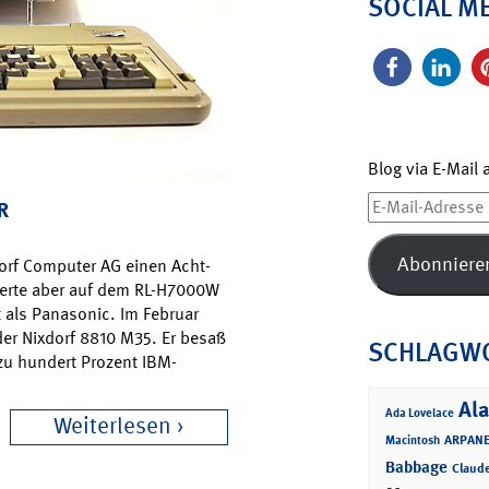
SOCIAL M
Blog via E-Mail
E-
R
Mail-
Adresse
Abonniere
xdorf Computer AG einen Acht-
sierte aber auf dem RL-H7000W
 als Panasonic. Im Februar
der Nixdorf 8810 M35. Er besaß
SCHLAGW
zu hundert Prozent IBM-
Ala
Ada Lovelace
Weiterlesen
ARPANE
Macintosh
Babbage
Claud