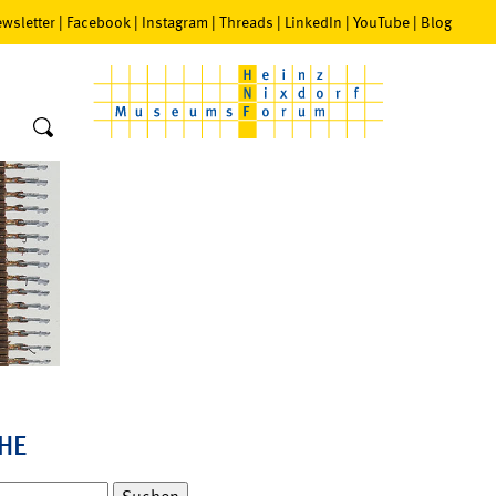
wsletter
|
Facebook
|
Instagram
|
Threads
|
LinkedIn
|
YouTube
|
Blog
HE