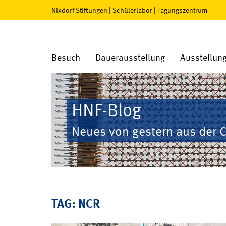
Nixdorf-Stiftungen
|
Schülerlabor
|
Tagungszentrum
Besuch
Dauerausstellung
Ausstellun
HNF-Blog
Neues von gestern aus der 
TAG: NCR