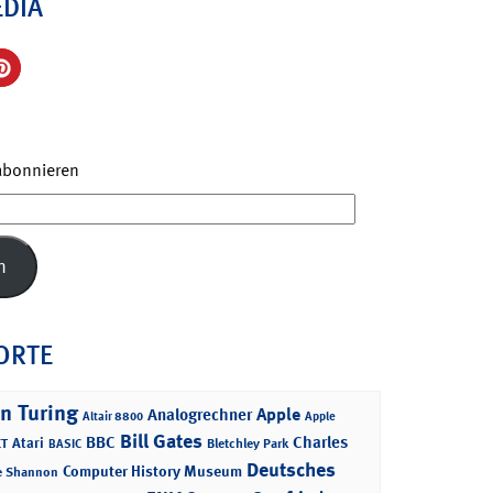
EDIA
 abonnieren
n
ORTE
n Turing
Apple
Analogrechner
Altair 8800
Apple
Bill Gates
BBC
Charles
Atari
T
Bletchley Park
BASIC
Deutsches
Computer History Museum
e Shannon