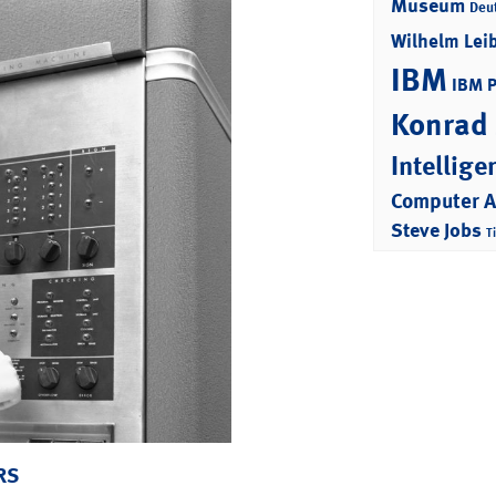
Museum
Deu
Wilhelm Lei
IBM
IBM 
Konrad
Intellige
Computer 
Steve Jobs
T
RS