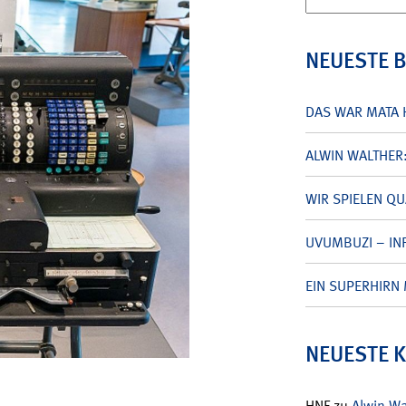
nach:
NEUESTE 
DAS WAR MATA 
ALWIN WALTHER
WIR SPIELEN Q
UVUMBUZI – INF
EIN SUPERHIRN 
NEUESTE 
HNF
zu
Alwin W