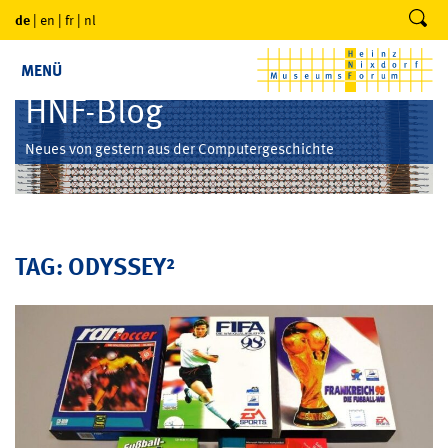
de
|
en
|
fr
|
nl
MENÜ
HNF-Blog
Neues von gestern aus der Computergeschichte
TAG: ODYSSEY²