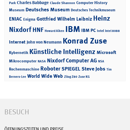
Charles Babbage
Computer History
Park
Claude Shannon
Deutsches Museum
Museum
Deutsches Technikmuseum
Heinz
ENIAC
Gottfried Wilhelm Leibniz
Enigma
IBM
Nixdorf
HNF
IBM PC
Intel
Howard Aiken
Intel 8088
Konrad Zuse
Internet
John von Neumann
Künstliche Intelligenz
Microsoft
Kybernetik
Nixdorf Computer AG
Mikrocomputer
NASA
NSA
Roboter
SPIEGEL
Steve Jobs
Rechenmaschine
Tim
World Wide Web
Berners-Lee
Zilog Z80
Zuse KG
BESUCH
ÖFFNUNGSZEITEN UND PREISE