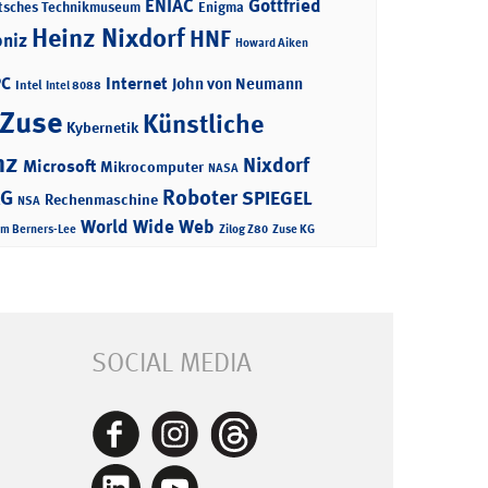
ENIAC
Gottfried
tsches Technikmuseum
Enigma
Heinz Nixdorf
HNF
bniz
Howard Aiken
PC
Internet
John von Neumann
Intel
Intel 8088
 Zuse
Künstliche
Kybernetik
nz
Nixdorf
Microsoft
Mikrocomputer
NASA
Roboter
AG
SPIEGEL
Rechenmaschine
NSA
World Wide Web
im Berners-Lee
Zilog Z80
Zuse KG
SOCIAL MEDIA