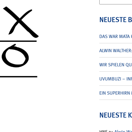
nach:
NEUESTE 
DAS WAR MATA 
ALWIN WALTHER
WIR SPIELEN Q
UVUMBUZI – INF
EIN SUPERHIRN 
NEUESTE 
HNF
zu
Alwin W