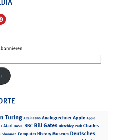
EDIA
 abonnieren
n
ORTE
n Turing
Apple
Analogrechner
Altair 8800
Apple
Bill Gates
BBC
Charles
Atari
T
Bletchley Park
BASIC
Deutsches
Computer History Museum
e Shannon