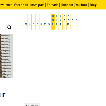
wsletter
|
Facebook
|
Instagram
|
Threads
|
LinkedIn
|
YouTube
|
Blog
HE