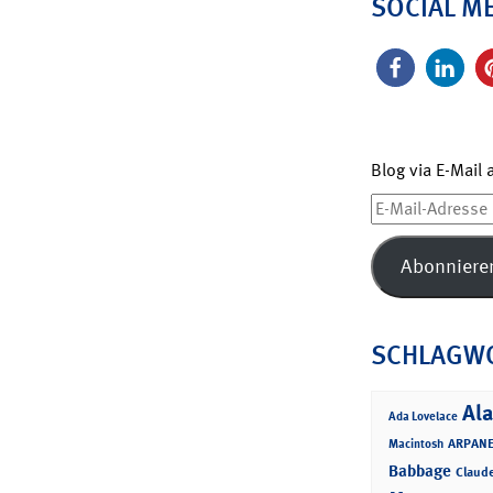
SOCIAL M
Blog via E-Mail
E-
Mail-
Adresse
Abonniere
SCHLAGW
Ala
Ada Lovelace
ARPANE
Macintosh
Babbage
Claud