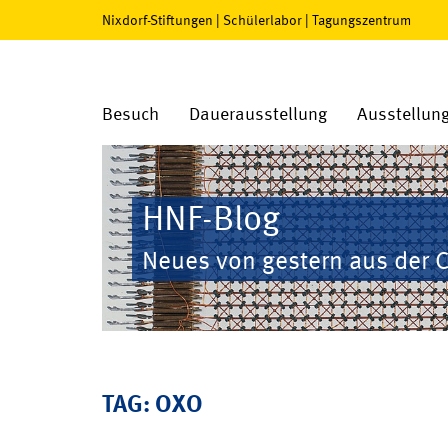
Nixdorf-Stiftungen
|
Schülerlabor
|
Tagungszentrum
Besuch
Dauerausstellung
Ausstellun
HNF-Blog
Neues von gestern aus der 
TAG: OXO