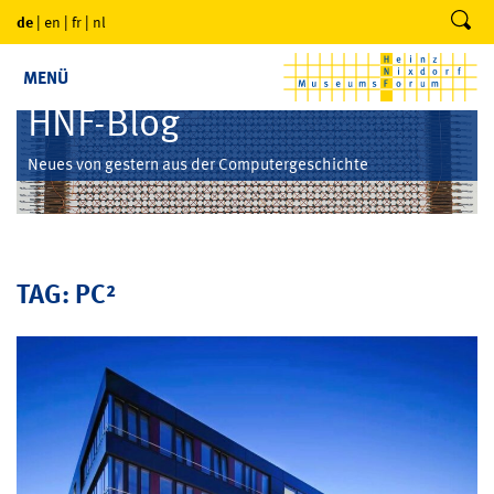
de
|
en
|
fr
|
nl
MENÜ
HNF-Blog
Neues von gestern aus der Computergeschichte
TAG: PC²