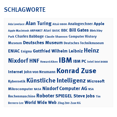
SCHLAGWORTE
Alan Turing
Apple
Analogrechner
Ada Lovelace
Altair 8800
Bill Gates
BBC
Atari
ARPANET
Bletchley
Apple Macintosh
BASIC
Charles Babbage
Computer History
Park
Claude Shannon
Deutsches Museum
Museum
Deutsches Technikmuseum
Heinz
ENIAC
Gottfried Wilhelm Leibniz
Enigma
IBM
Nixdorf
HNF
IBM PC
Intel
Howard Aiken
Intel 8088
Konrad Zuse
Internet
John von Neumann
Künstliche Intelligenz
Microsoft
Kybernetik
Nixdorf Computer AG
Mikrocomputer
NASA
NSA
Roboter
SPIEGEL
Steve Jobs
Rechenmaschine
Tim
World Wide Web
Berners-Lee
Zilog Z80
Zuse KG