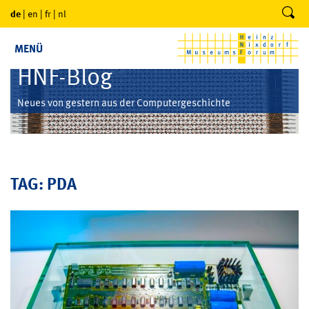
de
|
en
|
fr
|
nl
MENÜ
HNF-Blog
Neues von gestern aus der Computergeschichte
TAG: PDA