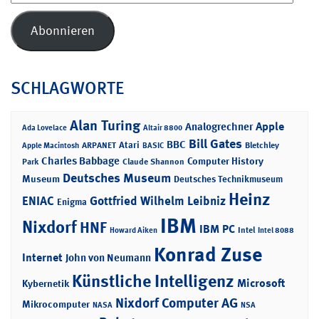
Mail-
Adresse
Abonnieren
SCHLAGWORTE
Alan Turing
Apple
Analogrechner
Ada Lovelace
Altair 8800
Bill Gates
BBC
Atari
ARPANET
Bletchley
Apple Macintosh
BASIC
Charles Babbage
Computer History
Park
Claude Shannon
Deutsches Museum
Museum
Deutsches Technikmuseum
Heinz
ENIAC
Gottfried Wilhelm Leibniz
Enigma
IBM
Nixdorf
HNF
IBM PC
Intel
Howard Aiken
Intel 8088
Konrad Zuse
Internet
John von Neumann
Künstliche Intelligenz
Microsoft
Kybernetik
Nixdorf Computer AG
Mikrocomputer
NASA
NSA