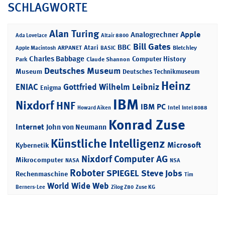
SCHLAGWORTE
Alan Turing
Apple
Analogrechner
Ada Lovelace
Altair 8800
Bill Gates
BBC
Atari
ARPANET
Bletchley
Apple Macintosh
BASIC
Charles Babbage
Computer History
Park
Claude Shannon
Deutsches Museum
Museum
Deutsches Technikmuseum
Heinz
ENIAC
Gottfried Wilhelm Leibniz
Enigma
IBM
Nixdorf
HNF
IBM PC
Intel
Howard Aiken
Intel 8088
Konrad Zuse
Internet
John von Neumann
Künstliche Intelligenz
Microsoft
Kybernetik
Nixdorf Computer AG
Mikrocomputer
NASA
NSA
Roboter
SPIEGEL
Steve Jobs
Rechenmaschine
Tim
World Wide Web
Berners-Lee
Zilog Z80
Zuse KG