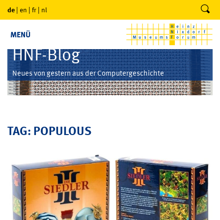
de
|
en
|
fr
|
nl
MENÜ
HNF-Blog
Neues von gestern aus der Computergeschichte
TAG: POPULOUS