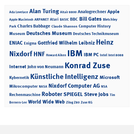
Alan Turing
Apple
Analogrechner
Ada Lovelace
Altair 8800
Bill Gates
BBC
Atari
ARPANET
Bletchley
Apple Macintosh
BASIC
Charles Babbage
Computer History
Park
Claude Shannon
Deutsches Museum
Museum
Deutsches Technikmuseum
Heinz
ENIAC
Gottfried Wilhelm Leibniz
Enigma
IBM
Nixdorf
HNF
IBM PC
Intel
Howard Aiken
Intel 8088
Konrad Zuse
Internet
John von Neumann
Künstliche Intelligenz
Microsoft
Kybernetik
Nixdorf Computer AG
Mikrocomputer
NASA
NSA
Roboter
SPIEGEL
Steve Jobs
Rechenmaschine
Tim
World Wide Web
Berners-Lee
Zilog Z80
Zuse KG