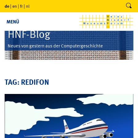
de
|
en
|
fr
|
nl
MENÜ
HNF-Blog
Neues von gestern aus der Computergeschichte
TAG: REDIFON