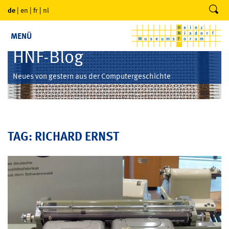
de
|
en
|
fr
|
nl
MENÜ
HNF-Blog
Neues von gestern aus der Computergeschichte
TAG: RICHARD ERNST