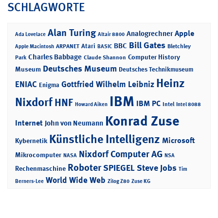
SCHLAGWORTE
Alan Turing
Apple
Analogrechner
Ada Lovelace
Altair 8800
Bill Gates
BBC
Atari
ARPANET
Bletchley
Apple Macintosh
BASIC
Charles Babbage
Computer History
Park
Claude Shannon
Deutsches Museum
Museum
Deutsches Technikmuseum
Heinz
ENIAC
Gottfried Wilhelm Leibniz
Enigma
IBM
Nixdorf
HNF
IBM PC
Intel
Howard Aiken
Intel 8088
Konrad Zuse
Internet
John von Neumann
Künstliche Intelligenz
Microsoft
Kybernetik
Nixdorf Computer AG
Mikrocomputer
NASA
NSA
Roboter
SPIEGEL
Steve Jobs
Rechenmaschine
Tim
World Wide Web
Berners-Lee
Zilog Z80
Zuse KG