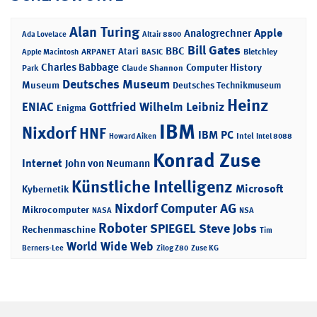
Alan Turing
Apple
Analogrechner
Ada Lovelace
Altair 8800
Bill Gates
BBC
Atari
ARPANET
Bletchley
Apple Macintosh
BASIC
Charles Babbage
Computer History
Park
Claude Shannon
Deutsches Museum
Museum
Deutsches Technikmuseum
Heinz
ENIAC
Gottfried Wilhelm Leibniz
Enigma
IBM
Nixdorf
HNF
IBM PC
Intel
Howard Aiken
Intel 8088
Konrad Zuse
Internet
John von Neumann
Künstliche Intelligenz
Microsoft
Kybernetik
Nixdorf Computer AG
Mikrocomputer
NASA
NSA
Roboter
SPIEGEL
Steve Jobs
Rechenmaschine
Tim
World Wide Web
Berners-Lee
Zilog Z80
Zuse KG