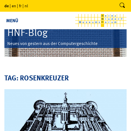
de
|
en
|
fr
|
nl
MENÜ
HNF-Blog
Neues von gestern aus der Computergeschichte
TAG: ROSENKREUZER